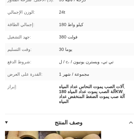
24t
الوزن الإجمالي:
180 كيلو واط
إجمالي الطاقة:
380 فولت
جهد التشغيل:
30 يوما
وقت التسليم:
ل / c، / تي تي، ويسترن يونيون
شروط الدفع:
1 مجموعة / شهر
القدرة على العرض:
,
آلات الصب يموت النحاس عداد المياه
إبراز:
,
آلة الصب يموت عداد المياه 180KW
آلة صب يموت الضغط المنخفض عداد
المياه
وصف المنتج