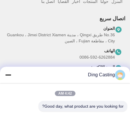
المنزل
حولنا
المنتجات
أخبار
القضايا
اتصل بنا
اتصال سريع
العنوان
No.36 طريق Qingxi ، مدينة Guankou ، Jimei District Xiamen
City ، مقاطعة Fujian ، الصين
الهاتف
0086-592-6262884
البريد الإلكتروني
dzivy@idzxm.cn
Ding Casting
4:42 AM
نشرتنا الإخبارية
Good day, what product are you looking for?
اشترك في نشرتنا الإخبارية للحصول على خصومات وأكثر.