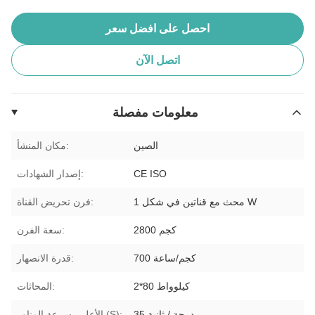
احصل على افضل سعر
اتصل الآن
معلومات مفصلة
الصين
مكان المنشأ:
CE ISO
إصدار الشهادات:
1 محث مع قناتين في شكل W
فرن تحريض القناة:
2800 كجم
سعة الفرن:
700 كجم/ساعة
قدرة الانصهار:
2*80 كيلوواط
المحاثات:
35 درجة / ثانية
الأعلى. سرعة المناور (S):