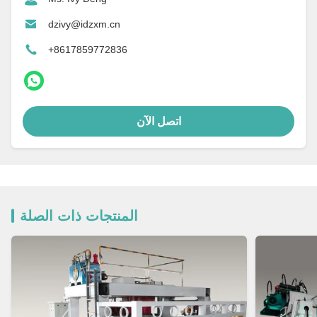
dzivy@idzxm.cn
+8617859772836
اتصل الآن
المنتجات ذات الصلة