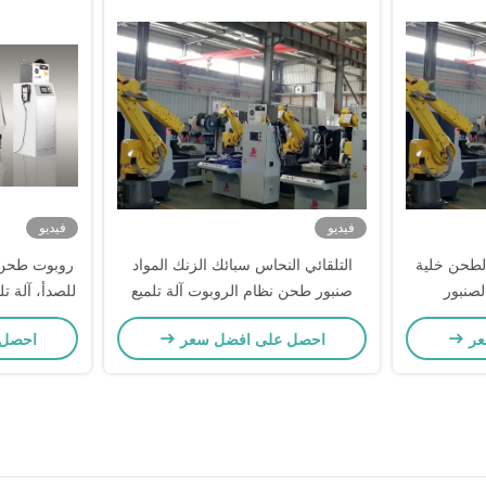
فيديو
فيديو
 لطحن خلية
التلقائي النحاس سبائك الزنك المواد
روبوت طحن س
لصنبور
صنبور طحن نظام الروبوت آلة تلميع
للصدأ، آلة ت
الشكل المعقد للجزء المعدني
الزنك، مع
عر
احصل على افضل سعر
احصل 