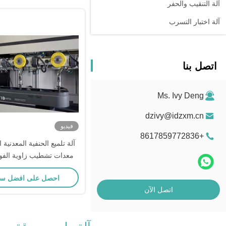
آلة التنقيب والحفر
آلة اختبار التسرب
اتصل بنا
Ms. Ivy Deng
dzivy@idzxm.cn
فيديو
+8617859772836
آلة تلميع الحنفية المعدنية ا
معدات تشطيب زاوية الفول
للصدأ تلميع مقبض الباب 
احصل على افضل س
سبائك الزنك
اتصل الآن