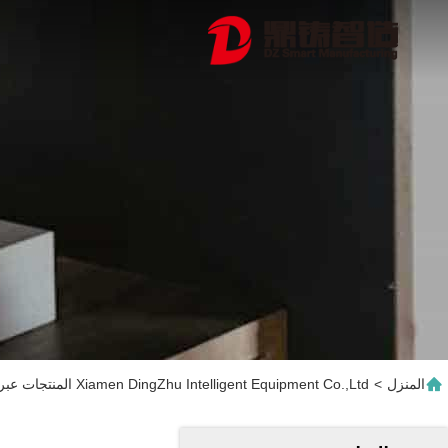
المنزل
>
Xiamen DingZhu Intelligent Equipment Co.,Ltd المنتجات عبر الإنترنت