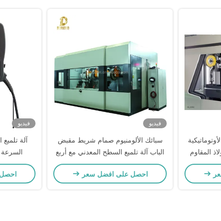
فيديو
فيديو
لأوتوماتيكية
سبائك الألومنيوم صمام شريط مقبض
آلة تلميع 
اذ المقاوم
الباب آلة تلميع السطح المعدني مع أربع
السرعة العالية W
المصنوع من
محطات
عر
احصل على افضل سعر
احصل 