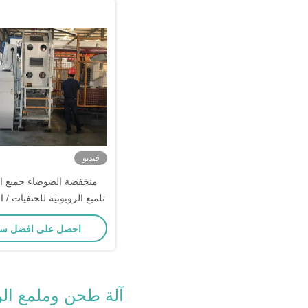
فيديو
منخفضة الضوضاء جميع الت
تلميع الروبوتية للحنفيات / ال
احصل على افضل س
آلة طحن وملمع ال