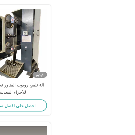
فيديو
آلة تلميع روبوت المناور 
للأجزاء المعدنية
احصل على افضل س