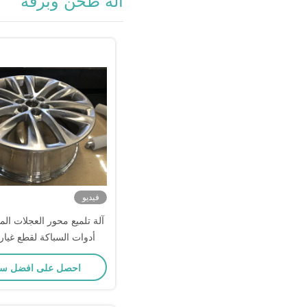
آلة طحن وبرقة
فيديو
آلة تلميع محور العجلات الم
أدوات السباكة لقطع غيار
احصل على افضل س