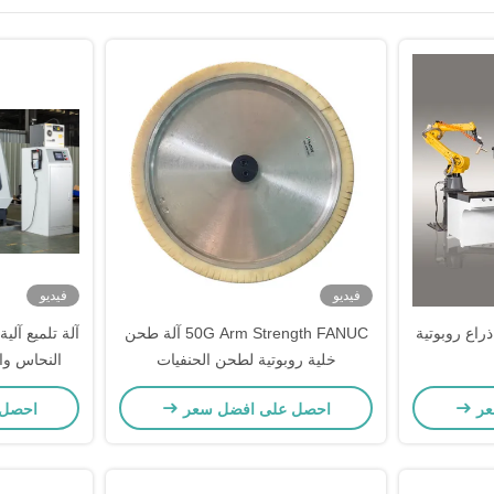
فيديو
فيديو
راع روبوتية
50G Arm Strength FANUC آلة طحن
آلة تلميع آل
خلية روبوتية لطحن الحنفيات
النحاس وا
عر
احصل على افضل سعر
احصل 