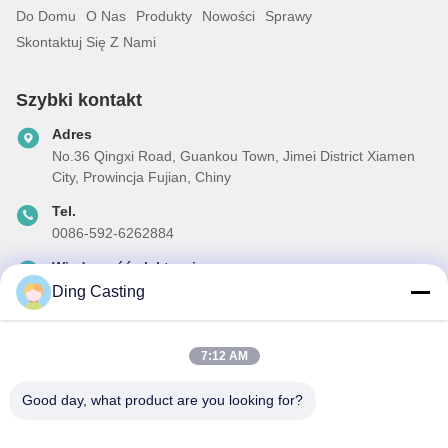
Do Domu
O Nas
Produkty
Nowości
Sprawy
Skontaktuj Się Z Nami
Szybki kontakt
Adres
No.36 Qingxi Road, Guankou Town, Jimei District Xiamen
City, Prowincja Fujian, Chiny
Tel.
0086-592-6262884
Wiadomość elektroniczna
dzivy@idzxm.cn
Ding Casting
7:12 AM
Nasz biuletyn
Good day, what product are you looking for?
Zapisz się do naszego biuletynu z rabatami i innymi informacjami.