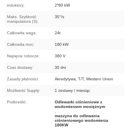
induktory:
2*80 kW
Maks. Szybkość
35°/s
manipulatora (S):
Całkowita waga:
24t
Całkowita moc:
180 kW
Napięcie robocze:
380 V
Czas dostawy:
30 dni
Zasady płatności:
Akredytywa, T/T, Western Union
Możliwość Supply:
1 zestawy / miesiąc
Podkreślić:
Odlewarki ciśnieniowe z
wodomierzem mosiężnym
,
maszyna do odlewania
ciśnieniowego wodomierza
180KW