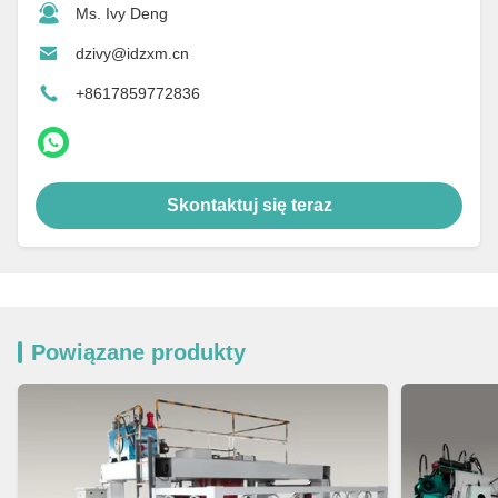
Ms. Ivy Deng
dzivy@idzxm.cn
+8617859772836
Skontaktuj się teraz
Powiązane produkty