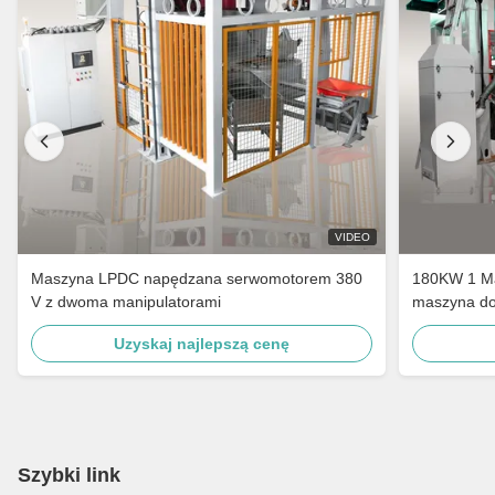
VIDEO
Maszyna LPDC napędzana serwomotorem 380
180KW 1 Ma
V z dwoma manipulatorami
maszyna do
Uzyskaj najlepszą cenę
Szybki link