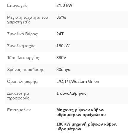
Επαγωγείς:
2*80 kW
Μέγιστη ταχύτητα του
35°/s
χειριστή (σ):
Συνολικό Βάρος:
24T
Συνολική ισχύς:
180kW
Τάση λειτουργίας:
380V
Χρόνος παράδοσης:
30days
Όροι πληρωμής:
L/C,T/T,Western Union
Δυνατότητα
1 σύνολα/μήνας
προσφοράς:
Επισημαίνω:
Μηχανές ρίψεων κύβων
υδρομέτρων ορείχαλκου
,
180KW μηχανή ρίψεων κύβων
υδρομέτρων