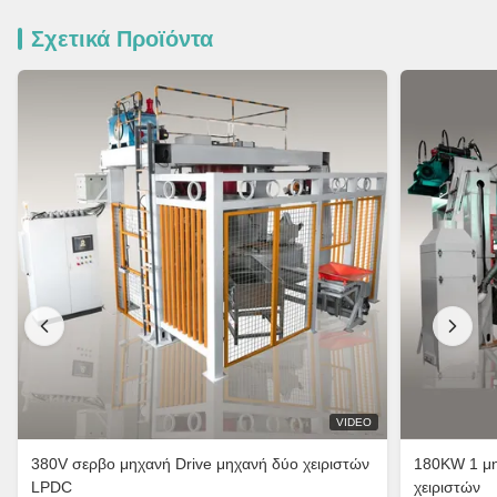
Σχετικά Προϊόντα
VIDEO
380V σερβο μηχανή Drive μηχανή δύο χειριστών
180KW 1 μη
LPDC
χειριστών