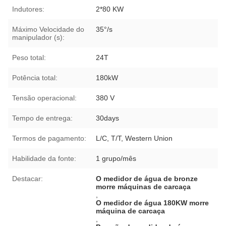
Indutores:
2*80 KW
Máximo Velocidade do
35°/s
manipulador (s):
Peso total:
24T
Potência total:
180kW
Tensão operacional:
380 V
Tempo de entrega:
30days
Termos de pagamento:
L/C, T/T, Western Union
Habilidade da fonte:
1 grupo/mês
Destacar:
O medidor de água de bronze
morre máquinas de carcaça
,
O medidor de água 180KW morre
máquina de carcaça
,