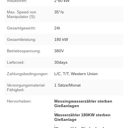
Induktoren:
2*80 kW
Max. Speed von
35°/s
Manipulator (S):
Gesamtgewicht:
24t
Gesamtleistung:
180 kW
Betriebsspannung:
380V
Lieferzeit:
30days
Zahlungsbedingungen:
L/C, T/T, Western Union
Versorgungsmaterial-
1 Sätze/Monat
Fähigkeit:
Hervorheben:
Messingwasserzähler sterben
Gießanlagen
,
Wasserzähler 180KW sterben
Gießanlage
,