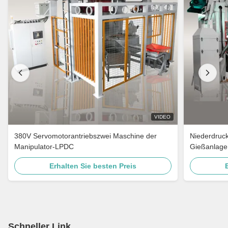
VIDEO
380V Servomotorantriebszwei Maschine der
Niederdruc
Manipulator-LPDC
Gießanlage
Erhalten Sie besten Preis
Schneller Link