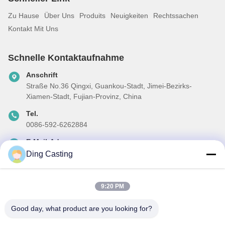
Zu Hause
Über Uns
Produits
Neuigkeiten
Rechtssachen
Kontakt Mit Uns
Schnelle Kontaktaufnahme
Anschrift
Straße No.36 Qingxi, Guankou-Stadt, Jimei-Bezirks-
Xiamen-Stadt, Fujian-Provinz, China
Tel.
0086-592-6262884
E-Mail-Adresse
dzivy@idzxm.cn
Ding Casting
9:20 PM
Unser Newsletter
Good day, what product are you looking for?
Abonnieren Sie unseren Newsletter für Rabatte und mehr.