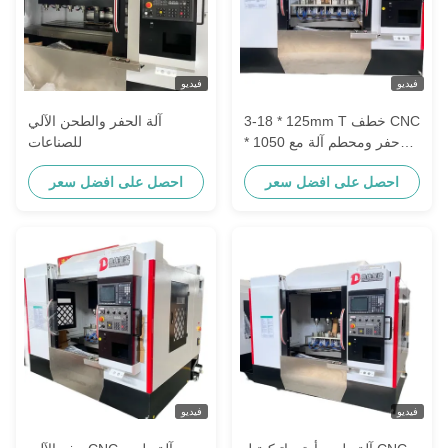
فيديو
فيديو
3-18 * 125mm T خطف CNC
آلة الحفر والطحن الآلي
حفر ومحطم آلة مع 1050 *
للصناعات
420mm مكتب العمل
احصل على افضل سعر
احصل على افضل سعر
فيديو
فيديو