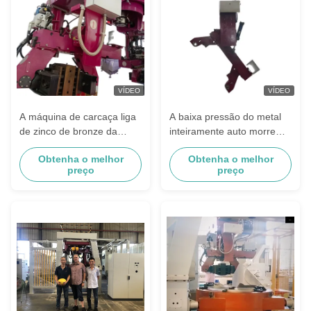
VÍDEO
VÍDEO
A máquina de carcaça liga
A baixa pressão do metal
de zinco de bronze da
inteiramente auto morre
baixa pressão automatizou
máquina de carcaça para o
Obtenha o melhor
Obtenha o melhor
a operação
torneira de cobre
preço
preço