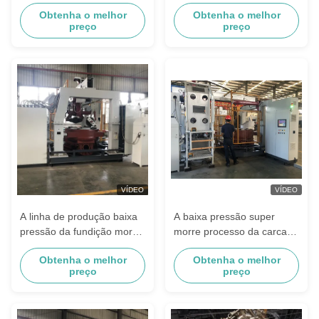
para corpos dos
carcaça, máquina de
Obtenha o melhor
Obtenha o melhor
torneiras/de medidor ou
carcaça do torneira para a
preço
preço
válvula de água
moedura do robô
VÍDEO
VÍDEO
A linha de produção baixa
A baixa pressão super
pressão da fundição morre
morre processo da carcaça
máquina de carcaça para o
para os alojamentos do
Obtenha o melhor
Obtenha o melhor
medidor de água de bronze
alojamento de válvula e do
preço
preço
medidor de água