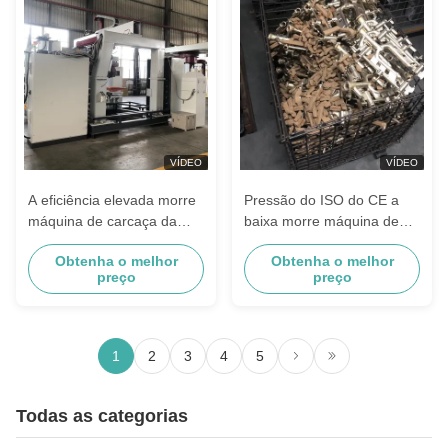
VÍDEO
VÍDEO
A eficiência elevada morre
Pressão do ISO do CE a
máquina de carcaça da
baixa morre máquina de
pressão para produtos
carcaça da liga de cobre e
Obtenha o melhor
Obtenha o melhor
sanitários do chuveiro dos
liga de zinco
preço
preço
mercadorias
1
2
3
4
5
Todas as categorias