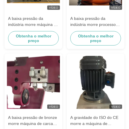
VÍDEO
VÍDEO
A baixa pressão da
A baixa pressão da
indústria morre máquina de
indústria morre processo
carcaça para o cobre e o
da carcaça para torneiras
Obtenha o melhor
Obtenha o melhor
cobre - ligas baseadas
sanitários dos encaixes
preço
preço
VÍDEO
VÍDEO
A baixa pressão de bronze
A gravidade do ISO do CE
morre máquina de carcaça
morre a máquina de