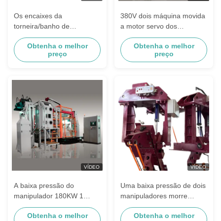
Os encaixes da
380V dois máquina movida
torneira/banho de
a motor servo dos
água/pressão torneira de
manipuladores LPDC
Obtenha o melhor
Obtenha o melhor
bronze a baixa morrem
preço
preço
máquina de Cating
VÍDEO
VÍDEO
A baixa pressão do
Uma baixa pressão de dois
manipulador 180KW 1
manipuladores morre
morre máquina de carcaça
máquina de carcaça para o
Obtenha o melhor
Obtenha o melhor
misturador liga de zinco