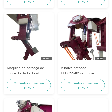
preço
preço
VÍDEO
VÍDEO
Máquina de carcaça de
A baixa pressão
cobre do dado do alumínio
LPDC5540S-2 morre
da baixa pressão para o
máquina de carcaça para o
Obtenha o melhor
Obtenha o melhor
torneira do banheiro
hardware do cobre do
preço
preço
metal