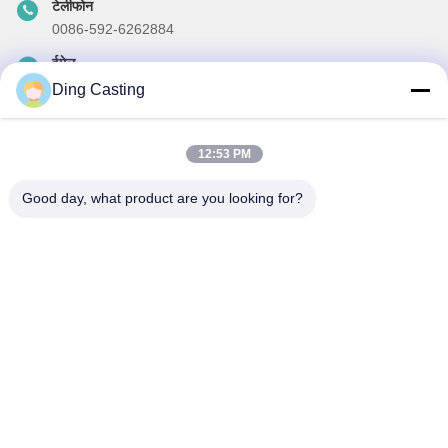
टेलीफोन
0086-592-6262884
ईमेल
dzivy@idzxm.cn
Ding Casting
12:53 PM
हमारा समाचार पत्र
Good day, what product are you looking for?
छूट और अधिक के लिए हमारे न्यूज़लेटर की सदस्यता लें।
ईमेल भेजें