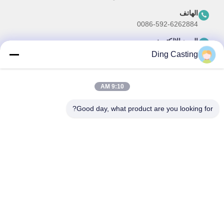
الهاتف
0086-592-6262884
البريد الإلكتروني
dzivy@idzxm.cn
Ding Casting
9:10 AM
نشرتنا الإخبارية
Good day, what product are you looking for?
اشترك في نشرتنا الإخبارية للحصول على خصومات وأكثر.
ارسل بريد الكتروني