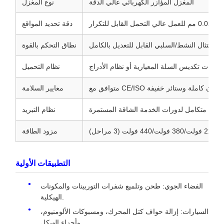
المغزل المؤازر الكهربائي عالي الدقة
نوع المغزل
 القابل للتكرار
دقة تحديد المواقع
الامتثال النشط/السلبي القابل للتعديل بالكامل
نطاق التحكم بالقوة
خيارات تكديس السلة المعيارية أو نظام الأدراج
نظام التحميل
CE/I مع حاوية أمان كاملة وستائر خفيفة
معايير السلامة
 سائل متكامل لدورات الخدمة الشاقة المستمرة
نظام التبريد
ولت (3 مراحل)
مزود الطاقة
التطبيقات الأولية
الفضاء الجوي: طحن وتلميع شفرات التوربينات والمكونات
الهيكلية.
السيارات: إزالة حواف كتل المحرك، ومسبوكات الألومنيوم،
وأجزاء الهيكل.