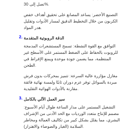
تصل إلى 30%.
التصنيع الأخضر: يساعد المصانع على تحقيق أهداف خفض
الكربون من خلال التخطيط الدقيق لمسار الأدوات وتقليل
هدر المواد.
الدقة الروبوتية المتقدمة
التوافق مع القوة النشطة: تسمح المستشعرات المدمجة
للروبوت بالحفاظ على الضغط المستمر على الأسطح غير
المنتظمة، مما يضمن جودة موحدة ويمنع الإفراط في
الطحن.
مغازل مؤازرة عالية السرعة: تتميز بمحركات بدون فرش
مبردة بالسوائل توفر عزم دوران ثابتًا ولمسة نهائية فائقة
مقارنة بالأدوات الهوائية التقليدية.
سير العمل الآلي بالكامل
التشغيل المستمر على مدار الساعة طوال أيام الأسبوع:
مصمم للإنتاج متعدد الورديات مع الحد الأدنى من الإشراف
البشري، مما يقلل بشكل كبير من تكاليف العمالة ومخاطر
السلامة (الغبار والضوضاء والاهتزاز).