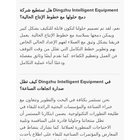
هل تستطيع شركة Dingzhu Intelligent Equipment
دمج حلولها مع خطوط الإنتاج الحالية؟
نعم، لقد تم تصميم حلولنا لتكون قابلة للتكيف بشكل كبير
ويمكن دمجها بسلاسة مع خطوط الإنتاج الحالية. يعمل
فريقنا بشكل وثيق مع العملاء لفهم الإعداد الحالي الخاص
بهم وتطوير خطط التكامل التي تقلل من وقت التوقف
عن العمل وتعظيم الكفاءة. كما نقدم أيضًا وثائق مفصلة
ودعمًا أثناء عملية التكامل.
كيف تظل Dingzhu Intelligent Equipment في
صدارة اتجاهات الصناعة؟
نحن نستثمر بكثافة في البحث والتطوير ونتعاون مع
خبراء الصناعة والمؤسسات البحثية الرائدة للبقاء في
طليعة التطورات التكنولوجية. يضمن ابتكارنا المستمر أن
تظل منتجاتنا وحلولنا قادرة على المنافسة وتلبية
الاحتياجات المتطورة لعملائنا. كما نشارك بنشاط في
المعارض والمؤتمرات الصناعية للبقاء على اطلاع بأحدث