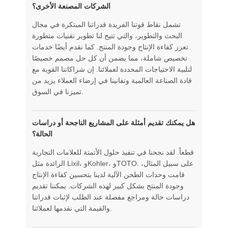
الشركات المصنعة الأخرى؟
تشمل نقاط قوتنا الفريدة قدراتنا المبتكرة في مجال
البحث والتطوير، والتي تتيح لنا تطوير تقنيات متطورة
تعزز كفاءة الإنتاج وجودة المنتج. كما نقدم أيضًا خدمات
تخصيص شاملة، مما يضمن أن كل حل مصمم خصيصًا
لتلبية الاحتياجات المحددة لعملائنا. إن شراكاتنا القوية مع
قادة الصناعة العالمية وتفانينا في إرضاء العملاء يزيد من
تميزنا في السوق.
هل يمكنك تقديم أمثلة على المشاريع الناجحة أو دراسات
الحالة؟
قطعاً. لقد نجحنا في تنفيذ حلول الأتمتة للعلامات التجارية
الرائدة مثل Lixil، وKohler، وTOTO. على سبيل المثال،
قامت وحدات الطحن الآلية لدينا بتحسين كفاءة الإنتاج
وجودة المنتج بشكل كبير لهذه الشركات. يمكننا تقديم
دراسات حالة ومراجع مفصلة عند الطلب لإثبات قدراتنا
والقيمة التي نقدمها لعملائنا.