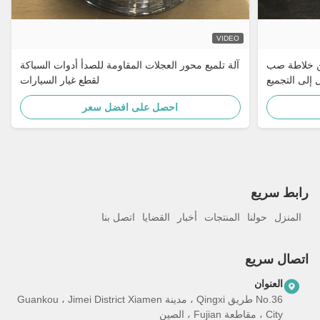
VIDEO
 من خلاطة صب
آلة تلميع محور العجلات المقاومة للصدأ أدوات السباكة
 إلى التجميع
لقطع غيار السيارات
احصل على افضل سعر
رابط سريع
المنزل
حولنا
المنتجات
أخبار
القضايا
اتصل بنا
اتصال سريع
العنوان
No.36 طريق Qingxi ، مدينة Guankou ، Jimei District Xiamen
City ، مقاطعة Fujian ، الصين