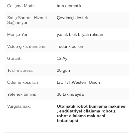
Çalışma Modu:
tam otomatik
Satış Sonrası Hizmet
Çevrimiçi destek
Sağlanıyor:
Menşe Yeri:
yastık blok bilyalı rulman
Video çıkış denetimi:
Tedarik edilen
Garanti:
12 Ay
Teslim süresi:
20 gün
Ödeme koşulları:
L/C,T/T,Western Union
Yetenek temini:
30 takım/ayda
Vurgulamak:
Otomatik robot kumlama makinesi
,
endüstriyel cilalama robotu
,
robot cilalama makinesi
tedarikçisi