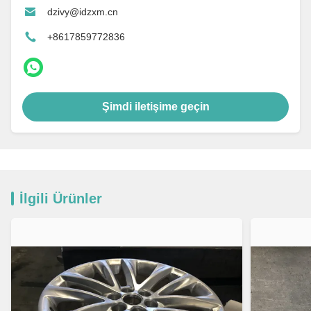
dzivy@idzxm.cn
+8617859772836
Şimdi iletişime geçin
İlgili Ürünler