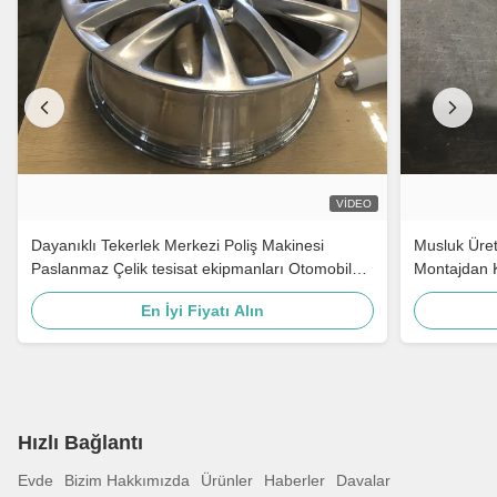
VIDEO
Dayanıklı Tekerlek Merkezi Poliş Makinesi
Musluk Üret
Paslanmaz Çelik tesisat ekipmanları Otomobil
Montajdan 
parçaları için tamponlama ekipmanları
En İyi Fiyatı Alın
Hızlı Bağlantı
Evde
Bizim Hakkımızda
Ürünler
Haberler
Davalar