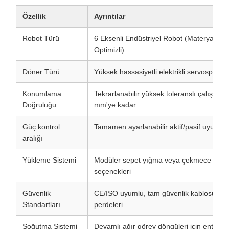
Özellik
Ayrıntılar
Robot Türü
6 Eksenli Endüstriyel Robot (Materyal Çek
Optimizli)
Döner Türü
Yüksek hassasiyetli elektrikli servospindle
Konumlama
Tekrarlanabilir yüksek toleranslı çalışmal
Doğruluğu
mm'ye kadar
Güç kontrol
Tamamen ayarlanabilir aktif/pasif uyum
aralığı
Yükleme Sistemi
Modüler sepet yığma veya çekmece siste
seçenekleri
Güvenlik
CE/ISO uyumlu, tam güvenlik kablosu ve ı
Standartları
perdeleri
Soğutma Sistemi
Devamlı ağır görev döngüleri için entegre 