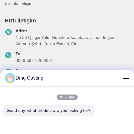
Bizimle İletişim
Hızlı iletişim
Adres
No.36 Qingxi Yolu, Guankou Kasabası, Jimei Bölgesi
Xiamen Şehri, Fujian Eyaleti, Çin
Tel
0086-592-6262884
E-posta
dzivy@idzxm.cn
Ding Casting
9:39 AM
Haber Bültenimiz
Good day, what product are you looking for?
İndirimler ve daha fazlası için bültenimize abone olun.