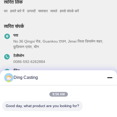
त्वरित लिंक
घर
हमारे बारे में
उत्पादों
समाचार
मामले
हमसे संपर्क करें
त्वरित संपर्क
पता
No.36 Qingxi रोड, Guankou टाउन, Jimei जिला ज़ियामेन शहर,
फ़ुज़ियान प्रांत, चीन
टेलीफोन
0086-592-6262884
ईमेल
dzivy@idzxm.cn
Ding Casting
9:58 AM
हमारा समाचार पत्र
Good day, what product are you looking for?
छूट और अधिक के लिए हमारे न्यूज़लेटर की सदस्यता लें।