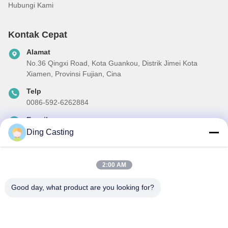
Hubungi Kami
Kontak Cepat
Alamat
No.36 Qingxi Road, Kota Guankou, Distrik Jimei Kota
Xiamen, Provinsi Fujian, Cina
Telp
0086-592-6262884
E-mail
dzivy@idzxm.cn
Ding Casting
2:00 AM
Surat Kabar Kami
Good day, what product are you looking for?
Langganan buletin kami untuk diskon dan banyak lagi.