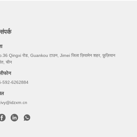
संपर्क
ता
.36 Qingxi रोड, Guankou टाउन, Jimei जिला ज़ियामेन शहर, फ़ुज़ियान
रांत, चीन
ेलीफोन
6-592-6262884
ेल
zivy@idzxm.cn