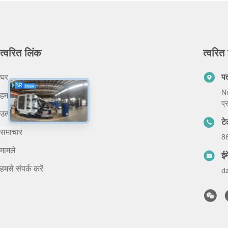
त्वरित लिंक
त्वरित 
घर
प
No
हमारे बारे में
प्
उत्पादों
ट
समाचार
8
मामले
ईम
हमसे संपर्क करें
d