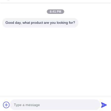
6:41 PM
ईमेल भेजें
Good day, what product are you looking for?
गोपनीयता नीति
|
साइटमैप
| चीन अच्छा गुणवत्ता सीएनसी चमकाने की मशीन आपूर्तिकर्ता. कॉपीराइट
© 2019-2026 Xiamen DingZhu Intelligent Equipment Co.,Ltd . सब सभी अधिकार
सुरक्षित.