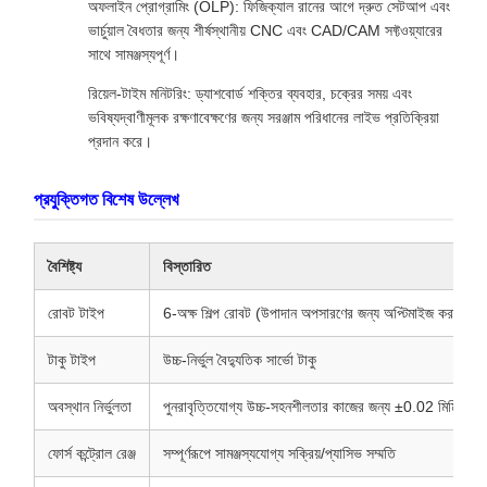
অফলাইন প্রোগ্রামিং (OLP): ফিজিক্যাল রানের আগে দ্রুত সেটআপ এবং
ভার্চুয়াল বৈধতার জন্য শীর্ষস্থানীয় CNC এবং CAD/CAM সফ্টওয়্যারের
সাথে সামঞ্জস্যপূর্ণ।
রিয়েল-টাইম মনিটরিং: ড্যাশবোর্ড শক্তির ব্যবহার, চক্রের সময় এবং
ভবিষ্যদ্বাণীমূলক রক্ষণাবেক্ষণের জন্য সরঞ্জাম পরিধানের লাইভ প্রতিক্রিয়া
প্রদান করে।
প্রযুক্তিগত বিশেষ উল্লেখ
বৈশিষ্ট্য
বিস্তারিত
রোবট টাইপ
6-অক্ষ শিল্প রোবট (উপাদান অপসারণের জন্য অপ্টিমাইজ করা)
টাকু টাইপ
উচ্চ-নির্ভুল বৈদ্যুতিক সার্ভো টাকু
অবস্থান নির্ভুলতা
পুনরাবৃত্তিযোগ্য উচ্চ-সহনশীলতার কাজের জন্য ±0.02 মিমি পর্যন্
ফোর্স কন্ট্রোল রেঞ্জ
সম্পূর্ণরূপে সামঞ্জস্যযোগ্য সক্রিয়/প্যাসিভ সম্মতি