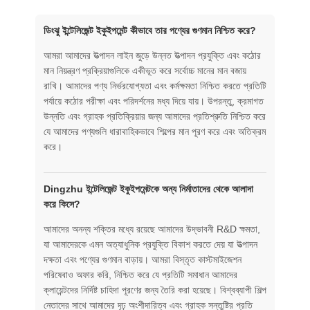
ডিংঝু ইন্টেলিজেন্ট ইকুইপমেন্ট কীভাবে তার পণ্যের গুণমান নিশ্চিত করে?
আমরা আমাদের উত্পাদন লাইন জুড়ে উন্নত উত্পাদন প্রযুক্তি এবং কঠোর
মান নিয়ন্ত্রণ প্রক্রিয়াগুলিকে একীভূত করে সর্বোচ্চ মানের মান বজায়
রাখি। আমাদের পণ্য নির্ভরযোগ্যতা এবং কর্মক্ষমতা নিশ্চিত করতে প্রতিটি
পর্যায়ে কঠোর পরীক্ষা এবং পরিদর্শনের মধ্য দিয়ে যায়। উপরন্তু, ক্রমাগত
উন্নতি এবং গ্রাহক প্রতিক্রিয়ার জন্য আমাদের প্রতিশ্রুতি নিশ্চিত করে
যে আমাদের পণ্যগুলি ধারাবাহিকভাবে শিল্পের মান পূরণ করে এবং অতিক্রম
করে।
Dingzhu ইন্টেলিজেন্ট ইকুইপমেন্টকে অন্য নির্মাতাদের থেকে আলাদা
করে কিসে?
আমাদের অনন্য শক্তির মধ্যে রয়েছে আমাদের উদ্ভাবনী R&D ক্ষমতা,
যা আমাদেরকে এমন অত্যাধুনিক প্রযুক্তি বিকাশ করতে দেয় যা উত্পাদন
দক্ষতা এবং পণ্যের গুণমান বাড়ায়। আমরা বিস্তৃত কাস্টমাইজেশন
পরিষেবাও অফার করি, নিশ্চিত করে যে প্রতিটি সমাধান আমাদের
ক্লায়েন্টদের নির্দিষ্ট চাহিদা পূরণের জন্য তৈরি করা হয়েছে। বিশ্বব্যাপী শিল্প
নেতাদের সাথে আমাদের দৃঢ় অংশীদারিত্ব এবং গ্রাহক সন্তুষ্টির প্রতি