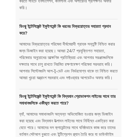
করতে সাইটে ইনস্টলেশন, কমিশনিং এবং অপারেটর প্রশিক্ষণও অফার
করি।
ডিংঝু ইন্টেলিজেন্ট ইকুইপমেন্ট কি ধরনের বিক্রয়োত্তর সহায়তা প্রদান
করে?
আমাদের বিক্রয়োত্তর পরিষেবা দীর্ঘমেয়াদী গ্রাহক সন্তুষ্টি নিশ্চিত করার
জন্য ডিজাইন করা হয়েছে। আমরা 24/7 প্রযুক্তিগত সহায়তা,
পরিষেবার অনুরোধের তাত্ক্ষণিক প্রতিক্রিয়া এবং আপনার সরঞ্জামগুলিকে
দক্ষতার সাথে চালু রাখতে নিয়মিত রক্ষণাবেক্ষণ পরিষেবা সরবরাহ করি।
আপনার সিস্টেমগুলি আপ-টু-ডেট এবং নির্ভরযোগ্য থাকে তা নিশ্চিত করতে
আমরা খুচরা যন্ত্রাংশ সরবরাহ এবং সফ্টওয়্যার আপডেটও অফার করি।
ডিংঝু ইন্টেলিজেন্ট ইকুইপমেন্ট কি বিদ্যমান প্রোডাকশন লাইনের সাথে তার
সমাধানগুলিকে একীভূত করতে পারে?
হ্যাঁ, আমাদের সমাধানগুলি অত্যন্ত অভিযোজিত হওয়ার জন্য ডিজাইন
করা হয়েছে এবং বিদ্যমান উত্পাদন লাইনের সাথে নির্বিঘ্নে একত্রিত করা
যেতে পারে। আমাদের দল ক্লায়েন্টদের সাথে ঘনিষ্ঠভাবে কাজ করে তাদের
বর্তমান সেটআপ বুঝতে এবং ইন্টিগ্রেশন প্ল্যান তৈরি করে যা ডাউনটাইম