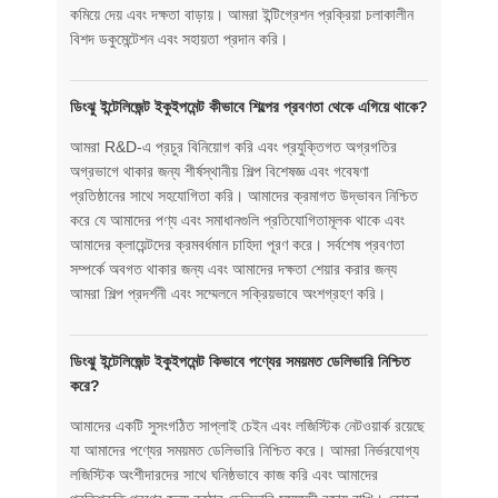
কমিয়ে দেয় এবং দক্ষতা বাড়ায়। আমরা ইন্টিগ্রেশন প্রক্রিয়া চলাকালীন
বিশদ ডকুমেন্টেশন এবং সহায়তা প্রদান করি।
ডিংঝু ইন্টেলিজেন্ট ইকুইপমেন্ট কীভাবে শিল্পের প্রবণতা থেকে এগিয়ে থাকে?
আমরা R&D-এ প্রচুর বিনিয়োগ করি এবং প্রযুক্তিগত অগ্রগতির
অগ্রভাগে থাকার জন্য শীর্ষস্থানীয় শিল্প বিশেষজ্ঞ এবং গবেষণা
প্রতিষ্ঠানের সাথে সহযোগিতা করি। আমাদের ক্রমাগত উদ্ভাবন নিশ্চিত
করে যে আমাদের পণ্য এবং সমাধানগুলি প্রতিযোগিতামূলক থাকে এবং
আমাদের ক্লায়েন্টদের ক্রমবর্ধমান চাহিদা পূরণ করে। সর্বশেষ প্রবণতা
সম্পর্কে অবগত থাকার জন্য এবং আমাদের দক্ষতা শেয়ার করার জন্য
আমরা শিল্প প্রদর্শনী এবং সম্মেলনে সক্রিয়ভাবে অংশগ্রহণ করি।
ডিংঝু ইন্টেলিজেন্ট ইকুইপমেন্ট কিভাবে পণ্যের সময়মত ডেলিভারি নিশ্চিত
করে?
আমাদের একটি সুসংগঠিত সাপ্লাই চেইন এবং লজিস্টিক নেটওয়ার্ক রয়েছে
যা আমাদের পণ্যের সময়মত ডেলিভারি নিশ্চিত করে। আমরা নির্ভরযোগ্য
লজিস্টিক অংশীদারদের সাথে ঘনিষ্ঠভাবে কাজ করি এবং আমাদের