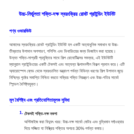
উচ্চ-নির্ভুলতা শক্তি-দক্ষ স্বয়ংক্রিয় রোবট গ্রাইন্ডিং ইউনিট
পণ্য ওভারভিউ
আমাদের স্বয়ংক্রিয় রোবট গ্রাইন্ডিং ইউনিট হল একটি অত্যাধুনিক সমাধান যা উচ্চ-
তীব্রতার উপাদান অপসারণ, পলিশিং এবং ডিবারিংয়ের জন্য ডিজাইন করা হয়েছে।
উন্নত শক্তি-সাশ্রয়ী প্রযুক্তির সাথে শিল্প রোবোটিক্সের সমন্বয়, এই ইউনিটটি
ম্যানুয়াল গ্রাইন্ডিংয়ের একটি টেকসই এবং অত্যন্ত উত্পাদনশীল বিকল্প প্রদান করে। এটি
অ্যারোস্পেস ব্লেড থেকে স্বয়ংচালিত যন্ত্রাংশ পর্যন্ত বিভিন্ন ধরণের শিল্প উপাদান জুড়ে
নিশ্ছিদ্র পৃষ্ঠের সমাপ্তি নিশ্চিত করতে সক্রিয় শক্তি নিয়ন্ত্রণ এবং উচ্চ-গতির সার্ভো
স্পিন্ডল বৈশিষ্ট্যযুক্ত।
মূল বৈশিষ্ট্য এবং প্রতিযোগিতামূলক সুবিধা
টেকসই শক্তি-দক্ষ নকশা
অপ্টিমাইজ করা বিদ্যুৎ খরচ: উচ্চ-দক্ষ সার্ভো মোটর এবং বুদ্ধিমান সফ্টওয়্যার
দিয়ে সজ্জিত যা নিষ্ক্রিয় শক্তির অপচয় 30% পর্যন্ত কমায়।