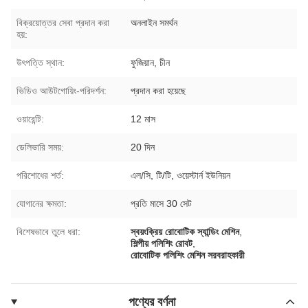
বিক্রয়োত্তর সেবা প্রদান করা
অনলাইন সমর্থন
হয়:
উৎপত্তি স্থান:
ফুজিয়ান, চীন
ভিডিও আউটগোয়িং-পরিদর্শন:
প্রদান করা হয়েছে
ওয়ারেন্টি:
12 মাস
ডেলিভারি সময়:
20 দিন
পরিশোধের শর্ত:
এল/সি, টি/টি, ওয়েস্টার্ন ইউনিয়ন
যোগানের ক্ষমতা:
প্রতি মাসে 30 সেট
বিশেষভাবে তুলে ধরা:
স্বয়ংক্রিয় রোবোটিক স্যান্ডিং মেশিন
,
শিল্পীয় পলিশিং রোবট
,
রোবোটিক পলিশিং মেশিন সরবরাহকারী
পণ্যের বর্ণনা