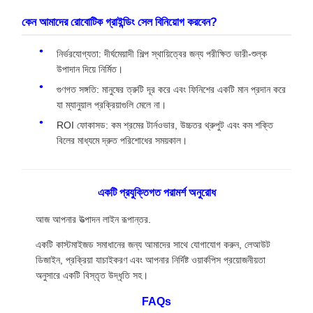
কেন আমাদের রোবোটিক গ্রাইন্ডিং সেল বিনিয়োগ করবেন?
নির্ভরযোগ্যতা: দীর্ঘমেয়াদী শিল্প স্থায়িত্বের জন্য পরীক্ষিত ভারী-শুল্ক
উপাদান দিয়ে নির্মিত।
গুণগত সঙ্গতি: মানুষের ত্রুটি দূর করে এবং ফিনিশের একটি মান প্রদান করে
যা ম্যানুয়াল প্রক্রিয়াগুলি মেলে না।
ROI ফোকাসড: কম শ্রমের টার্নওভার, উচ্চতর থ্রুপুট এবং কম শক্তি
বিলের মাধ্যমে দ্রুত পরিশোধের সময়কাল।
একটি প্রযুক্তিগত পরামর্শ অনুরোধ
আজ আপনার উত্পাদন লাইন রূপান্তর.
একটি কাস্টমাইজড সমাধানের জন্য আমাদের সাথে যোগাযোগ করুন, লেআউট
ডিজাইন, প্রক্রিয়া যাচাইকরণ এবং আপনার নির্দিষ্ট ওয়ার্কপিস প্রয়োজনীয়তা
অনুসারে একটি বিস্তৃত উদ্ধৃতি সহ।
FAQs