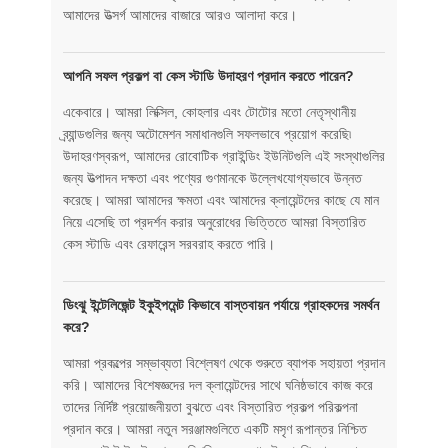
আমাদের উত্সর্গ আমাদের বাজারে আরও আলাদা করে।
আপনি সফল প্রকল্প বা কেস স্টাডি উদাহরণ প্রদান করতে পারেন?
একেবারে। আমরা লিক্সিল, কোহলার এবং টোটোর মতো নেতৃস্থানীয়
ব্র্যান্ডগুলির জন্য অটোমেশন সমাধানগুলি সফলভাবে প্রয়োগ করেছি৷
উদাহরণস্বরূপ, আমাদের রোবোটিক গ্রাইন্ডিং ইউনিটগুলি এই সংস্থাগুলির
জন্য উত্পাদন দক্ষতা এবং পণ্যের গুণমানকে উল্লেখযোগ্যভাবে উন্নত
করেছে। আমরা আমাদের ক্ষমতা এবং আমাদের ক্লায়েন্টদের কাছে যে মান
নিয়ে এসেছি তা প্রদর্শন করার অনুরোধের ভিত্তিতে আমরা বিস্তারিত
কেস স্টাডি এবং রেফারেন্স সরবরাহ করতে পারি।
ডিংঝু ইন্টেলিজেন্ট ইকুইপমেন্ট কিভাবে বাস্তবায়ন পর্যায়ে গ্রাহকদের সমর্থন
করে?
আমরা প্রকল্পের সম্ভাব্যতা বিশ্লেষণ থেকে শুরুতে ব্যাপক সহায়তা প্রদান
করি। আমাদের বিশেষজ্ঞদের দল ক্লায়েন্টদের সাথে ঘনিষ্ঠভাবে কাজ করে
তাদের নির্দিষ্ট প্রয়োজনীয়তা বুঝতে এবং বিস্তারিত প্রকল্প পরিকল্পনা
প্রদান করে। আমরা নতুন সরঞ্জামগুলিতে একটি মসৃণ রূপান্তর নিশ্চিত