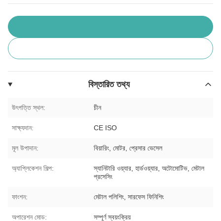
বিস্তারিত তথ্য
উৎপত্তি স্থল:
চীন
সাক্ষ্যদান:
CE ISO
মূল উপাদান:
বিয়ারিং, মোটর, প্রেসার ভেসেল
অ্যাপ্লিকেশন শিল্প:
স্যানিটারি ওয়্যার, হার্ডওয়্যার, অটোমোটিভ, মেটাল
প্রসেসিং
ফাংশন:
মেটাল পলিশিং, সারফেস ফিনিশিং
অপারেশন মোড:
সম্পূর্ণ স্বয়ংক্রিয়