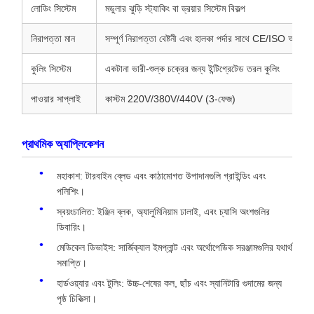
লোডিং সিস্টেম
মডুলার ঝুড়ি স্ট্যাকিং বা ড্রয়ার সিস্টেম বিকল্প
নিরাপত্তা মান
সম্পূর্ণ নিরাপত্তা বেষ্টনী এবং হালকা পর্দার সাথে CE/ISO অনুগত
কুলিং সিস্টেম
একটানা ভারী-শুল্ক চক্রের জন্য ইন্টিগ্রেটেড তরল কুলিং
পাওয়ার সাপ্লাই
কাস্টম 220V/380V/440V (3-ফেজ)
প্রাথমিক অ্যাপ্লিকেশন
মহাকাশ: টারবাইন ব্লেড এবং কাঠামোগত উপাদানগুলি গ্রাইন্ডিং এবং
পলিশিং।
স্বয়ংচালিত: ইঞ্জিন ব্লক, অ্যালুমিনিয়াম ঢালাই, এবং চ্যাসি অংশগুলির
ডিবারিং।
মেডিকেল ডিভাইস: সার্জিক্যাল ইমপ্লান্ট এবং অর্থোপেডিক সরঞ্জামগুলির যথার্থ
সমাপ্তি।
হার্ডওয়্যার এবং টুলিং: উচ্চ-শেষের কল, ছাঁচ এবং স্যানিটারি গুদামের জন্য
পৃষ্ঠ চিকিত্সা।