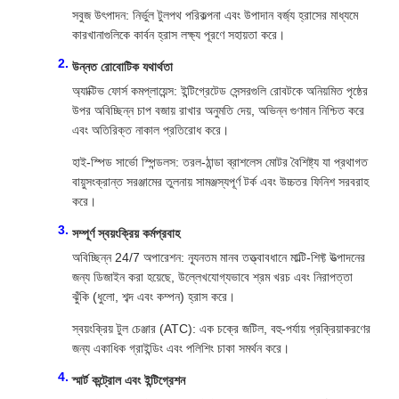
সবুজ উৎপাদন: নির্ভুল টুলপথ পরিকল্পনা এবং উপাদান বর্জ্য হ্রাসের মাধ্যমে
কারখানাগুলিকে কার্বন হ্রাস লক্ষ্য পূরণে সহায়তা করে।
উন্নত রোবোটিক যথার্থতা
অ্যাক্টিভ ফোর্স কমপ্লায়েন্স: ইন্টিগ্রেটেড সেন্সরগুলি রোবটকে অনিয়মিত পৃষ্ঠের
উপর অবিচ্ছিন্ন চাপ বজায় রাখার অনুমতি দেয়, অভিন্ন গুণমান নিশ্চিত করে
এবং অতিরিক্ত নাকাল প্রতিরোধ করে।
হাই-স্পিড সার্ভো স্পিন্ডলস: তরল-ঠান্ডা ব্রাশলেস মোটর বৈশিষ্ট্য যা প্রথাগত
বায়ুসংক্রান্ত সরঞ্জামের তুলনায় সামঞ্জস্যপূর্ণ টর্ক এবং উচ্চতর ফিনিশ সরবরাহ
করে।
সম্পূর্ণ স্বয়ংক্রিয় কর্মপ্রবাহ
অবিচ্ছিন্ন 24/7 অপারেশন: ন্যূনতম মানব তত্ত্বাবধানে মাল্টি-শিফ্ট উত্পাদনের
জন্য ডিজাইন করা হয়েছে, উল্লেখযোগ্যভাবে শ্রম খরচ এবং নিরাপত্তা
ঝুঁকি (ধুলো, শব্দ এবং কম্পন) হ্রাস করে।
স্বয়ংক্রিয় টুল চেঞ্জার (ATC): এক চক্রে জটিল, বহু-পর্যায় প্রক্রিয়াকরণের
জন্য একাধিক গ্রাইন্ডিং এবং পলিশিং চাকা সমর্থন করে।
স্মার্ট কন্ট্রোল এবং ইন্টিগ্রেশন