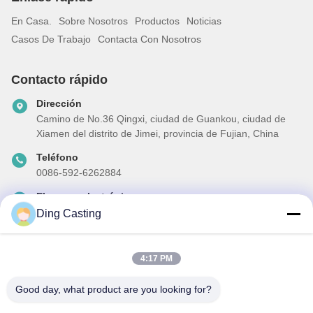
En Casa.
Sobre Nosotros
Productos
Noticias
Casos De Trabajo
Contacta Con Nosotros
Contacto rápido
Dirección
Camino de No.36 Qingxi, ciudad de Guankou, ciudad de
Xiamen del distrito de Jimei, provincia de Fujian, China
Teléfono
0086-592-6262884
El correo electrónico
dzivy@idzxm.cn
Ding Casting
4:17 PM
Nuestro boletín
Good day, what product are you looking for?
Suscríbete a nuestro boletín para obtener descuentos y más.