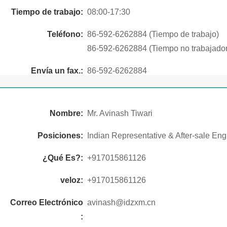
Tiempo de trabajo:
08:00-17:30
Teléfono:
86-592-6262884 (Tiempo de trabajo)
86-592-6262884 (Tiempo no trabajador
Envía un fax.:
86-592-6262884
Nombre:
Mr. Avinash Tiwari
Posiciones:
Indian Representative & After-sale Eng
¿Qué Es?:
+917015861126
veloz:
+917015861126
Correo Electrónico
avinash@idzxm.cn
: