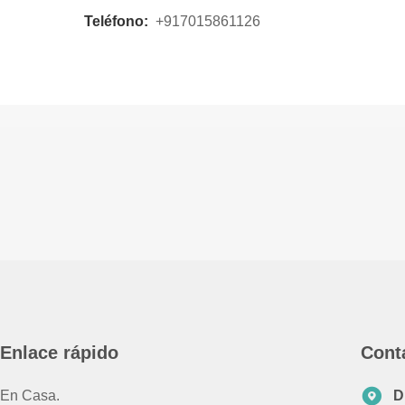
Teléfono:
+917015861126
Enlace rápido
Cont
En Casa.
D