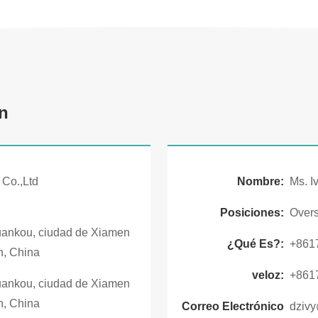
n
 Co.,Ltd
Nombre:
Ms. I
Posiciones:
Overs
uankou, ciudad de Xiamen
¿Qué Es?:
+861
an, China
veloz:
+861
uankou, ciudad de Xiamen
an, China
Correo Electrónico
dziv