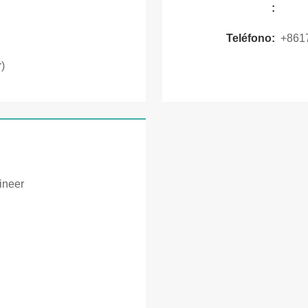
:
Teléfono:
+861
)
ineer