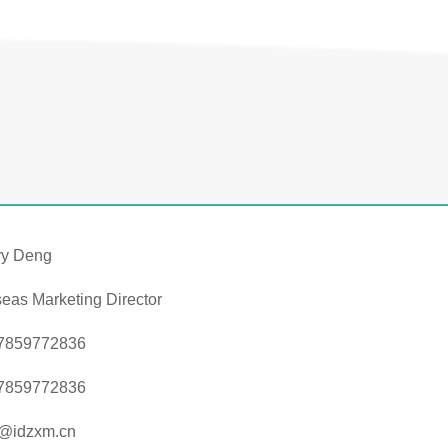
vy Deng
eas Marketing Director
7859772836
7859772836
y@idzxm.cn