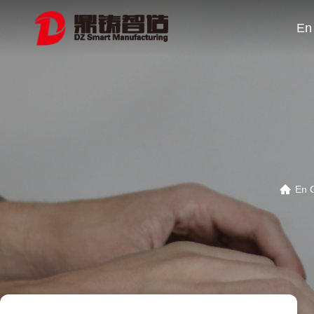
En
En 