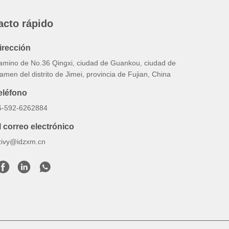
acto rápido
irección
amino de No.36 Qingxi, ciudad de Guankou, ciudad de
amen del distrito de Jimei, provincia de Fujian, China
eléfono
6-592-6262884
l correo electrónico
zivy@idzxm.cn