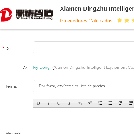
Xiamen DingZhu Intellige
Proveedores Calificados
De:
Ivy Deng
(
Xiamen DingZhu Intelligent Equipment Co.
A:
Tema:
Mensaje: