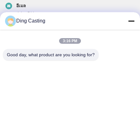
อีเมล
dzivy@idzxm.cn
Ding Casting
3:16 PM
ข่าวสารของเรา
Good day, what product are you looking for?
สมัครสมาชิกข่าวสารของเรา เพื่อรับส่วนลดและอื่นๆ
ส่งอีเมล