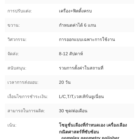
การปรับแต่ง:
เครื่อง+ฟิตติ้งครบ
ขวาน:
กำหนดค่าได้ 6 แกน
วิศวกรรม:
การออกแบบเฉพาะการใช้งาน
จัดส่ง:
8-12 สัปดาห์
สนับสนุน:
รวมการตั้งค่าในสถานที่
เวลาการส่งมอบ:
20 วัน
เงื่อนไขการชำระเงิน:
L/C,T/T,เวสเทิร์นยูเนี่ยน
สามารถในการผลิต:
30 ชุด/ต่อเดือน
เน้น:
โซลูชั่นเลืองที่กําหนดเอง เครื่องเลือง
กณิตศาสตร์ที่ซับซ้อน
,
complex geometry polisher
,