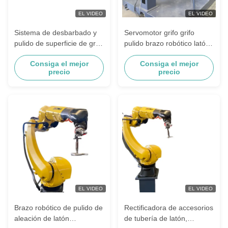
EL VIDEO
EL VIDEO
Sistema de desbarbado y
Servomotor grifo grifo
pulido de superficie de grifo
pulido brazo robótico latón
de Metal, Robot de pulido
aleación de Zinc máquina
Consiga el mejor
Consiga el mejor
de Hardware de alta
pulidora estación de trabajo
precio
precio
precisión y resistencia,
para Metal fundido
para piezas fundidas
EL VIDEO
EL VIDEO
Brazo robótico de pulido de
Rectificadora de accesorios
aleación de latón
de tubería de latón,