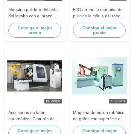
Máquina pulidora del grifo
50G arman la máquina de
del lavabo con el brazo
pulir de la célula del robot
robótico de FUNAC
de la fuerza FANUC para el
Consiga el mejor
Consiga el mejor
pulido de los grifos
precio
precio
EL VIDEO
EL VIDEO
Accesorios de latón
Máquina de pulido robótico
automáticos Cinturón de
de grifos con superficie de
superficie de metal
cobre, fácil de operar con
Consiga el mejor
Consiga el mejor
rectificador robótico de
sistema automático