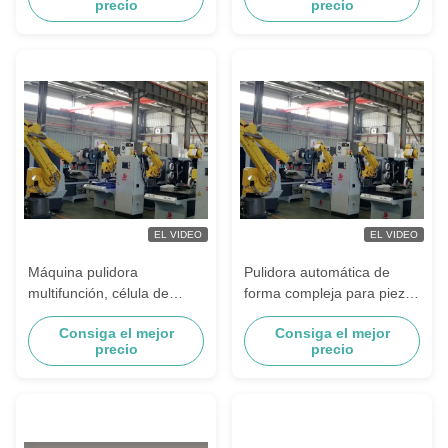
precio
precio
tuberías manija máquina
de pulido para grifo
EL VIDEO
EL VIDEO
Máquina pulidora
Pulidora automática de
multifunción, célula de
forma compleja para piezas
pulido robótica para
de Metal, sistema de Robot
Consiga el mejor
Consiga el mejor
Hardware de grifo
de pulido de grifo de
precio
precio
Material de aleación de
Zinc y latón