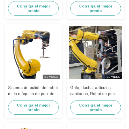
completamente automático,
manijas de puerta de
Consiga el mejor
Consiga el mejor
artículos sanitarios,
aleación de Zinc, grifo de
precio
precio
máquina pulidora de 6 ejes,
baño, máquina pulidora
proveedor de equipos de
Industrial
pulido
EL VIDEO
EL VIDEO
Sistema de pulido del robot
Grifo, ducha, artículos
de la máquina de pulir del
sanitarios, Robot de pulido,
grifo del hardware
piezas de fundición,
Consiga el mejor
Consiga el mejor
resistente del metal para
máquina pulidora y
precio
precio
las piezas de lanzamiento
desbarbadora