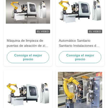
EL VIDEO
EL VIDEO
Máquina de limpieza de
Automático Sanitario
puertas de aleación de zinc
Sanitario Instalaciones de
equipo de pulido de grifo
plomería Lustradora de la
Consiga el mejor
Consiga el mejor
de baño
máquina Cuenca del grifo
precio
precio
de molienda del brazo del
robot para la superficie
metálica