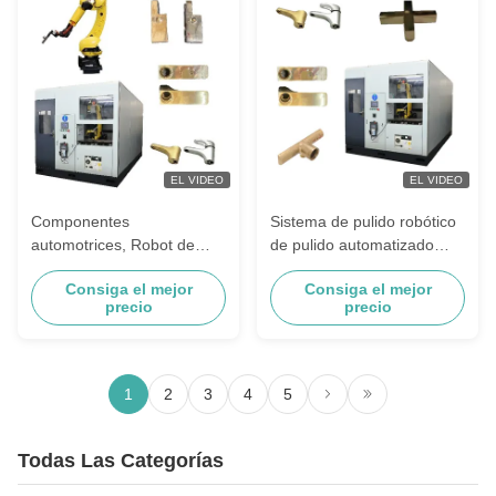
EL VIDEO
EL VIDEO
Componentes
Sistema de pulido robótico
automotrices, Robot de
de pulido automatizado
pulido, desbarbado, pulido,
para los componentes
Consiga el mejor
Consiga el mejor
equipo mecánico para
autos del coche del metal
precio
precio
tapas de extremo de piezas
de las palancas de freno
fundidas de Motor
1
2
3
4
5
Todas Las Categorías