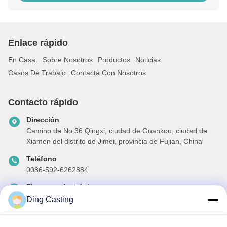
Enlace rápido
En Casa.
Sobre Nosotros
Productos
Noticias
Casos De Trabajo
Contacta Con Nosotros
Contacto rápido
Dirección
Camino de No.36 Qingxi, ciudad de Guankou, ciudad de
Xiamen del distrito de Jimei, provincia de Fujian, China
Teléfono
0086-592-6262884
El correo electrónico
dzivy@idzxm.cn
Ding Casting