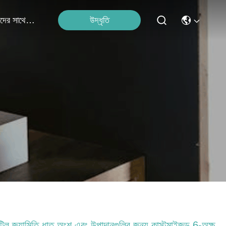
উদ্ধৃতি
আমাদের সাথে যোগাযোগ
িল জ্যামিতি ধাতু অংশ এবং উপাদানগুলির জন্য কাস্টমাইজড 6-অক্ষ