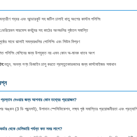
যন্তরীণ গহ্বর এবং আন্ডারকুট সহ জটিল ঢালাই ধাতু অংশের কাস্টম পলিশিং
:
ভেরিয়েবল সারফেস কনট্যুর সহ কাঠের অংশগুলির পৃষ্ঠতল সমাপ্তি
পৃষ্ঠের সাথে ঝালাই সমন্বয়গুলির পোলিশিং এবং সিউম মিশ্রণ
লিত পলিশিং মেশিনের জন্য উপযুক্ত নয় এমন কোন অ-মানক ধাতব অংশ
ইন:
নতুন, অনন্য পণ্য ডিজাইন চালু করতে প্রস্তুতকারকদের জন্য কাস্টমাইজড সমাধান
রশ্ন
র প্রস্তাব দেওয়ার জন্য আপনার কোন তথ্যের প্রয়োজন?
ঙ্কন (3 ডি পছন্দসই), উপাদান স্পেসিফিকেশন, লক্ষ্য পৃষ্ঠ সমাপ্তির প্রয়োজনীয়তা এবং প্রত্য
অর্ডার থেকে ডেলিভারি পর্যন্ত কত সময় লাগে?