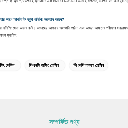
 সপ্তাহঃ অ্যাপ্লিকেশন ইঞ্জিনিয়ারিং এবং ফিক্সচার ডিজাইনের জন্য ২ সপ্তাহ, মেশিন বিল্ড এবং ইন্ট
েওয়ার আগে আপনি কি নমুনা পলিশিং সরবরাহ করেন?
ুনা পলিশিং সেবা অফার করি। আমাদের আপনার অংশগুলি পাঠান এবং আমরা আমাদের পরীক্ষার সরঞ্জামগ
রেশন সুপারিশ.
লিশিং মেশিন
সিএনসি বাফিং মেশিন
সিএনসি নাকাল মেশিন
সম্পর্কিত পণ্য