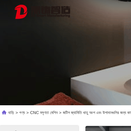
বাড়ি
>
পণ্য
>
CNC মসৃণতা মেশিন
>
জটিল জ্যামিতি ধাতু অংশ এবং উপাদানগুলির জন্য ক