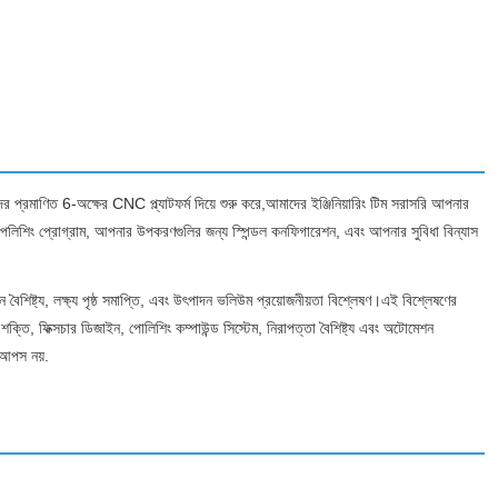
রমাণিত 6-অক্ষের CNC প্ল্যাটফর্ম দিয়ে শুরু করে,আমাদের ইঞ্জিনিয়ারিং টিম সরাসরি আপনার
 পলিশিং প্রোগ্রাম, আপনার উপকরণগুলির জন্য স্পিন্ডল কনফিগারেশন, এবং আপনার সুবিধা বিন্যাস
বৈশিষ্ট্য, লক্ষ্য পৃষ্ঠ সমাপ্তি, এবং উৎপাদন ভলিউম প্রয়োজনীয়তা বিশ্লেষণ।এই বিশ্লেষণের
ক্তি, ফিক্সচার ডিজাইন, পোলিশিং কম্পাউন্ড সিস্টেম, নিরাপত্তা বৈশিষ্ট্য এবং অটোমেশন
 আপস নয়.