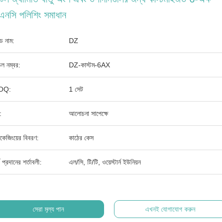
এনসি পলিশিং সমাধান
যান্ড নাম:
DZ
ল নম্বর:
DZ-কাস্টম-6AX
OQ:
1 সেট
:
আলোচনা সাপেক্ষে
াকেজিংয়ের বিবরণ:
কাঠের কেস
থ প্রদানের শর্তাবলী:
এল/সি, টি/টি, ওয়েস্টার্ন ইউনিয়ন
সেরা মূল্য পান
এখনই যোগাযোগ করুন