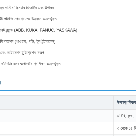
য কাস্টম ফিক্সচার ডিজাইন এবং উত্পাদন
িষ্ট পলিশিং প্রোগ্রামের উন্নয়ন অন্তর্ভুক্ত
রোবট ব্র্যান্ড (ABB, KUKA, FANUC, YASKAWA)
নফিগারেশন (পাওয়ার, গতি, টুল ইন্টারফেস)
 এবং অটোমেশন ইন্টিগ্রেশন বিকল্প
কমিশনিং এবং অপারেটর প্রশিক্ষণ অন্তর্ভুক্ত
ন
উপলব্ধ বিকল্প
এবিবি, কুকা,
৩ থেকে ১৫ ক