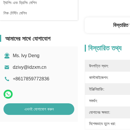
ট্যাপিং এবং ড্রিলিং মেশিন
লিক টেস্টিং মেশিন
বিস্তারিত
আমাদের সাথে যোগাযোগ
বিস্তারিত তথ্য
Ms. Ivy Deng
উৎপত্তি স্থল:
dzivy@idzxm.cn
কাস্টমাইজেশন:
+8617859772836
ইঞ্জিনিয়ারিং:
সমর্থন:
এখনই যোগাযোগ করুন
যোগানের ক্ষমতা:
বিশেষভাবে তুলে ধরা: