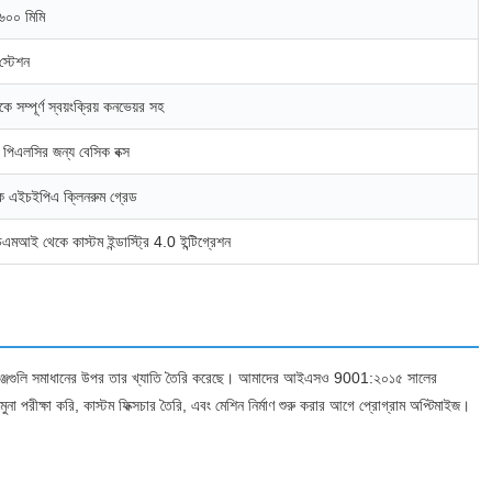
-৬০০ মিমি
স্টেশন
 সম্পূর্ণ স্বয়ংক্রিয় কনভেয়র সহ
া পিএলসির জন্য বেসিক বক্স
 থেকে এইচইপিএ ক্লিনরুম গ্রেড
 এইচএমআই থেকে কাস্টম ইন্ডাস্ট্রি 4.0 ইন্টিগ্রেশন
িং চ্যালেঞ্জগুলি সমাধানের উপর তার খ্যাতি তৈরি করেছে। আমাদের আইএসও 9001:২০১৫ সালের
ুনা পরীক্ষা করি, কাস্টম ফিক্সচার তৈরি, এবং মেশিন নির্মাণ শুরু করার আগে প্রোগ্রাম অপ্টিমাইজ।