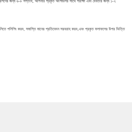
িগ্রেশনের জন্য ৬-৮ সপ্তাহ, আপনার প্রকৃত অংশগুলির সাথে পরীক্ষা এবং বৈধতার জন্য ১-২
ুলিতে পলিশিং করব, সমাপ্তি মানের প্রতিবেদন সরবরাহ করব,এবং প্রকৃত ফলাফলের উপর ভিত্তি