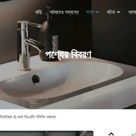
বাড়ি
আমাদের সম্বন্ধে
পণ্য
ঘটনা
পণ্যের বিবরণ
াস্টমাইজড 6-অক্ষ সিএনসি পলিশিং সমাধান
জট