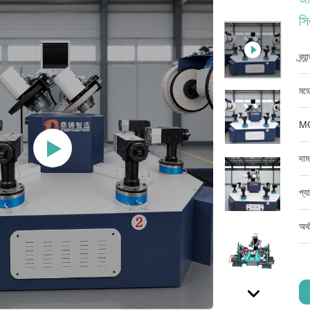
সি
ব্র্
মডে
M
দাম
প্য
অর্