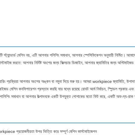
্ডার্ড মেশিন নয়, এটি আপনার পলিশিং সমাধান, আপনার স্পেসিফিকেশন অনুযায়ী নির্মিত। আমাদের প্
স্টমাইজ করতে: আপনার নির্দিষ্ট অংশের জন্য ফিক্সচার ডিজাইন, আপনার জ্যামিতির জন্য অপ্টিমাইজড
়ারিং প্রক্রিয়া আপনার অংশের অঙ্কন বা নমুনা দিয়ে শুরু হয়। আমরা workpiece জ্যামিতি, উপাদান 
জড মেশিন কনফিগারেশন প্রস্তাব করছি যার মধ্যে রয়েছে রোবট আর্ম নির্বাচন, স্পিন্ডল প্রকার এবং শ
 পোলিশিং সমাধান যা আপনার উত্পাদনকে একটি উপযুক্ত পোশাকের মতো ফিট করে, একটি অফ-দ্য-রাক
workpiece প্রয়োজনীয়তা উপর ভিত্তি করে সম্পূর্ণ মেশিন কাস্টমাইজেশন