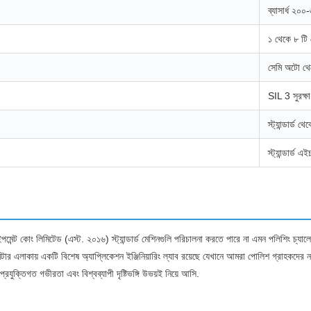
ব্যাসার্ধ ২০০
১ থেকে ৮ টি 
সেমি অটো থেকে
SIL 3 সুরক্ষ
স্ট্যান্ডার্ড
স্ট্যান্ডার্ড
 ইকুইপমেন্ট কোং লিমিটেড (এস্ট. ২০১৬) স্ট্যান্ডার্ড মেশিনগুলি পরিচালনা করতে পারে না এমন পলিশ
মিটার এলাকায় একটি বিশেষ অ্যাপ্লিকেশন ইঞ্জিনিয়ারিং ল্যাব রয়েছে যেখানে আমরা পোলিশ গ্রাহকদের নম
প্রযুক্তিগত গভীরতা এবং বিশ্বব্যাপী দৃষ্টিভঙ্গি উভয়ই নিয়ে আসি.