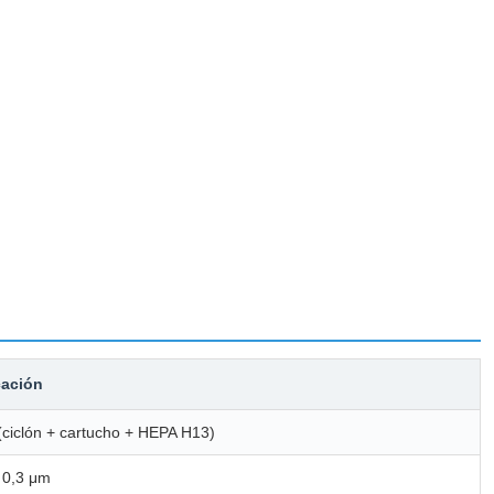
cación
(ciclón + cartucho + HEPA H13)
 0,3 μm