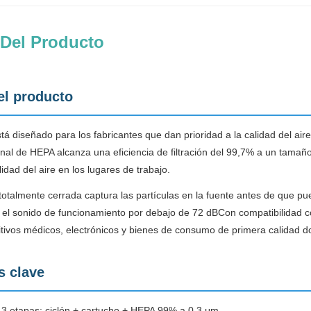
 Del Producto
el producto
diseñado para los fabricantes que dan prioridad a la calidad del aire 
final de HEPA alcanza una eficiencia de filtración del 99,7% a un tama
idad del aire en los lugares de trabajo.
otalmente cerrada captura las partículas en la fuente antes de que pue
e el sonido de funcionamiento por debajo de 72 dBCon compatibilidad c
itivos médicos, electrónicos y bienes de consumo de primera calidad d
s clave
n 3 etapas: ciclón + cartucho + HEPA 99% a 0,3 μm