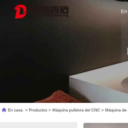
En
En casa.
>
Productos
>
Máquina pulidora del CNC
>
Máquina de p