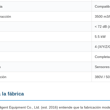
ia
Compatibi
tracción
3500 m3/
< 72 dB (
5.5 kW
4 (X/Y/Z/
Completam
s
Sensores 
ción
380V / 50
 la fábrica
igent Equipment Co., Ltd. (est. 2016) entiende que la fabricación mod