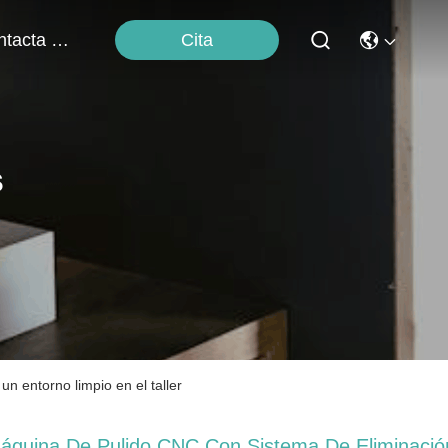
Cita
Contacta Con Nosotros
s
n entorno limpio en el taller
áquina De Pulido CNC Con Sistema De Eliminació