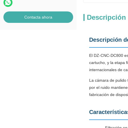
Descripción
Contacta ahora
Descripción d
El DZ-CNC-DC800 está 
cartucho, y la etapa 
internacionales de cal
La cámara de pulido t
por el ruido mantien
fabricación de dispos
Característica
Filtración e