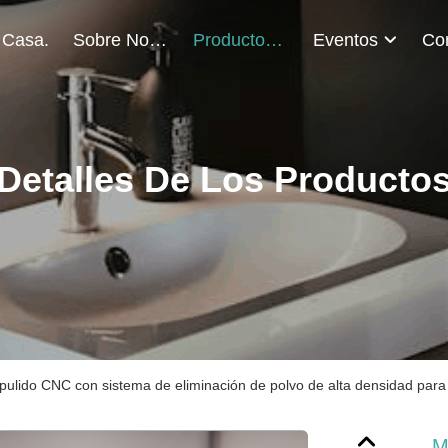
 Casa.
Sobre Nosotros
Productos
Eventos
Detalles De Los Producto
ulido CNC con sistema de eliminación de polvo de alta densidad para u
M