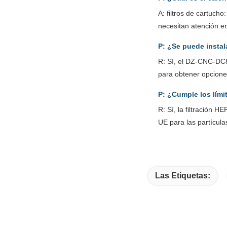
A: filtros de cartuch
necesitan atención en
P: ¿Se puede instal
R: Sí, el DZ-CNC-DC80
para obtener opcione
P: ¿Cumple los lími
R: Sí, la filtración 
UE para las partícula
Las Etiquetas: