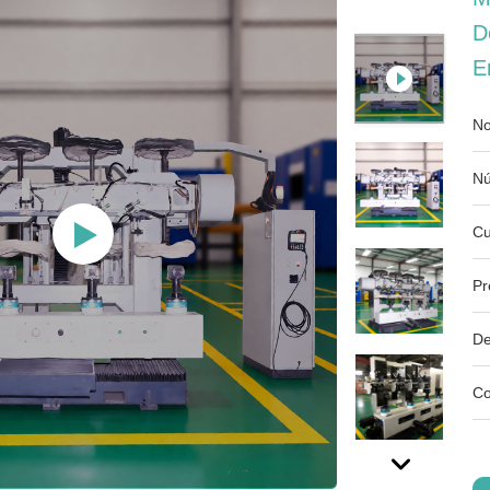
D
E
No
Nú
Cu
Pr
De
Co