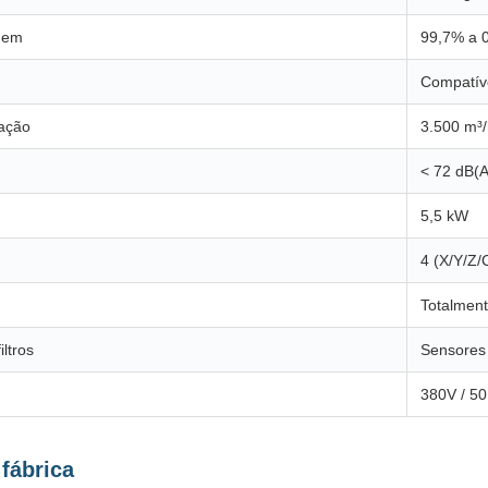
agem
99,7% a 
Compatív
ração
3.500 m³
< 72 dB(A
5,5 kW
4 (X/Y/Z/
Totalment
ltros
Sensores 
380V / 50
fábrica