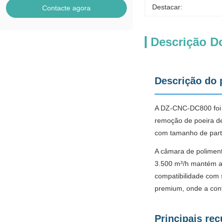
Destacar:
Contacte agora
Descrição D
Descrição do 
A DZ-CNC-DC800 foi p
remoção de poeira de 
com tamanho de partí
A câmara de poliment
3.500 m³/h mantém a
compatibilidade com 
premium, onde a cont
Principais re