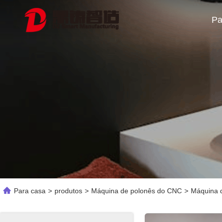
Pa
Para casa
>
produtos
>
Máquina de polonês do CNC
>
Máquina d