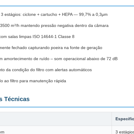
 3 estágios: ciclone + cartucho + HEPA — 99,7% a 0,3μm
 3500 m³/h mantendo pressão negativa dentro da câmara
com salas limpas ISO 14644-1 Classe 8
lmente fechado capturando poeira na fonte de geração
m amortecimento de ruído – som operacional abaixo de 72 dB
o da condição do filtro com alertas automáticos
o ao filtro para manutenção rápida
s Técnicas
Especifi
gem
3 estágio