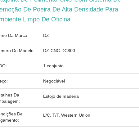
emoção De Poeira De Alta Densidade Para
mbiente Limpo De Oficina
me Da Marca:
DZ
mero Do Modelo:
DZ-CNC-DC800
OQ:
1 conjunto
eço:
Negociável
talhes Da
Estojo de madeira
balagem:
ndições De
L/C, T/T, Western Union
gamento: