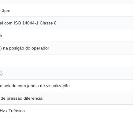
0,3μm
el com ISO 14644-1 Classe 8
/h
) na posição do operador
C)
e selado com janela de visualização
de pressão diferencial
Hz / Trifásico