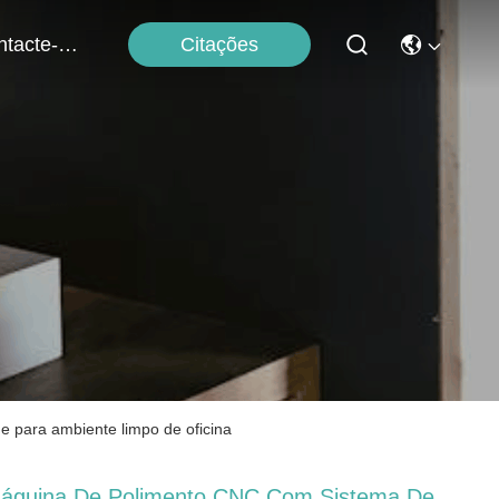
Citações
Contacte-Nos
 para ambiente limpo de oficina
áquina De Polimento CNC Com Sistema De