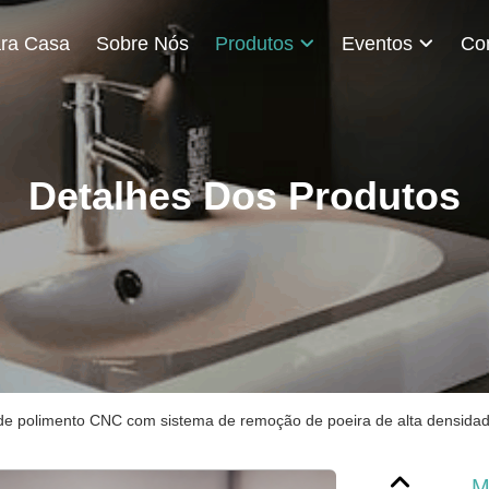
ra Casa
Sobre Nós
Produtos
Eventos
Detalhes Dos Produtos
e polimento CNC com sistema de remoção de poeira de alta densidade
M