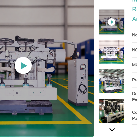
R
A
No
Nú
M
Pr
De
Em
Co
Pa