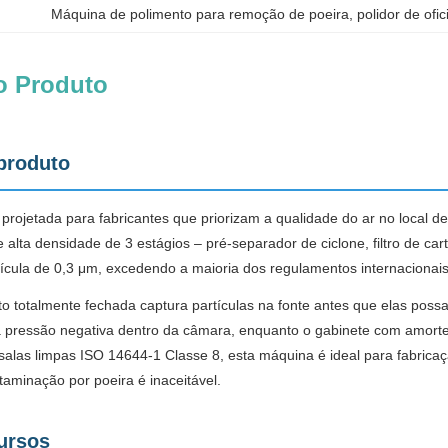
Máquina de polimento para remoção de poeira
, 
polidor de ofi
o Produto
produto
rojetada para fabricantes que priorizam a qualidade do ar no local d
alta densidade de 3 estágios – pré-separador de ciclone, filtro de cart
cula de 0,3 μm, excedendo a maioria dos regulamentos internacionais 
o totalmente fechada captura partículas na fonte antes que elas possa
 pressão negativa dentro da câmara, enquanto o gabinete com amort
salas limpas ISO 14644-1 Classe 8, esta máquina é ideal para fabrica
aminação por poeira é inaceitável.
cursos