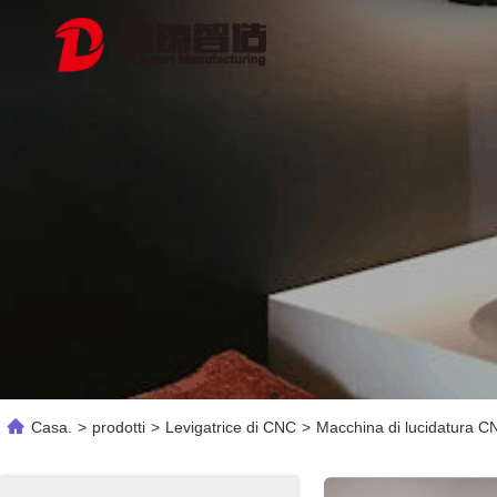
Casa.
>
prodotti
>
Levigatrice di CNC
>
Macchina di lucidatura CN