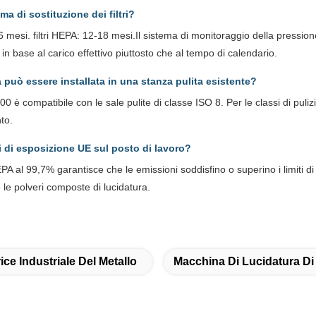
ma di sostituzione dei filtri?
 3-6 mesi. filtri HEPA: 12-18 mesi.Il sistema di monitoraggio della pression
in base al carico effettivo piuttosto che al tempo di calendario.
può essere installata in una stanza pulita esistente?
 è compatibile con le sale pulite di classe ISO 8. Per le classi di pulizia
to.
i di esposizione UE sul posto di lavoro?
HEPA al 99,7% garantisce che le emissioni soddisfino o superino i limiti d
e le polveri composte di lucidatura.
ice Industriale Del Metallo
Macchina Di Lucidatura D