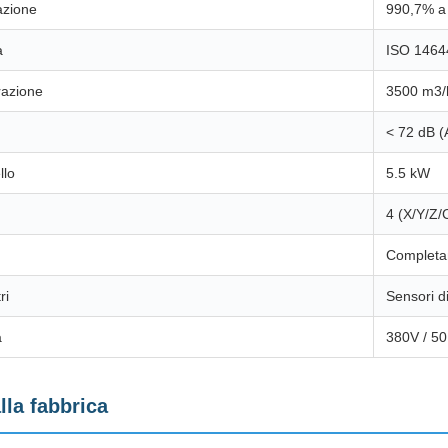
razione
990,7% a
a
ISO 14644
razione
3500 m3/
< 72 dB (
llo
5.5 kW
4 (X/Y/Z/
Completam
ri
Sensori di
a
380V / 50H
lla fabbrica