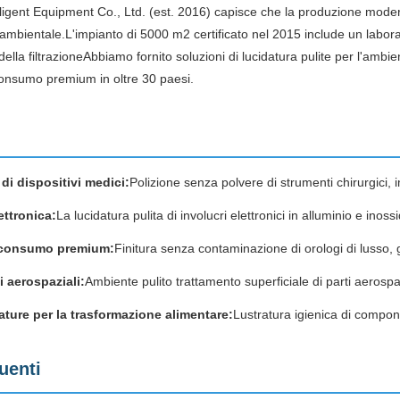
igent Equipment Co., Ltd. (est. 2016) capisce che la produzione modern
mbientale.L'impianto di 5000 m2 certificato nel 2015 include un laborato
della filtrazioneAbbiamo fornito soluzioni di lucidatura pulite per l'ambien
 consumo premium in oltre 30 paesi.
di dispositivi medici:
Polizione senza polvere di strumenti chirurgici,
ettronica:
La lucidatura pulita di involucri elettronici in alluminio e inoss
i consumo premium:
Finitura senza contaminazione di orologi di lusso, g
 aerospaziali:
Ambiente pulito trattamento superficiale di parti aerospaz
ture per la trasformazione alimentare:
Lustratura igienica di compon
uenti