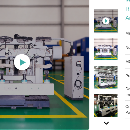
R
A
Ma
Nu
M
Pr
De
Im
Co
Pa