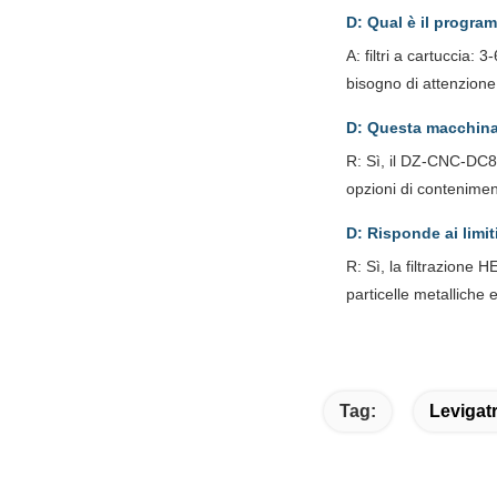
D: Qual è il program
A: filtri a cartuccia:
bisogno di attenzione 
D: Questa macchina 
R: Sì, il DZ-CNC-DC800
opzioni di contenimen
D: Risponde ai limit
R: Sì, la filtrazione 
particelle metalliche 
Tag:
Levigatr