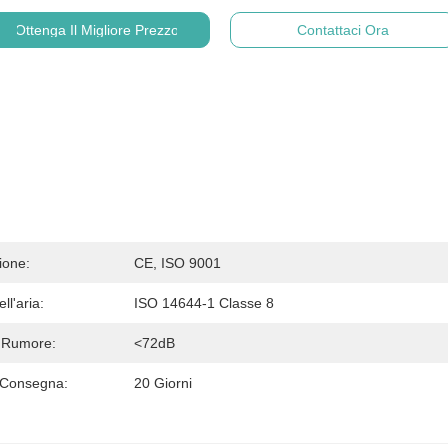
Ottenga Il Migliore Prezzo
Contattaci Ora
ione:
CE, ISO 9001
ll'aria:
ISO 14644-1 Classe 8
i Rumore:
<72dB
 Consegna:
20 Giorni