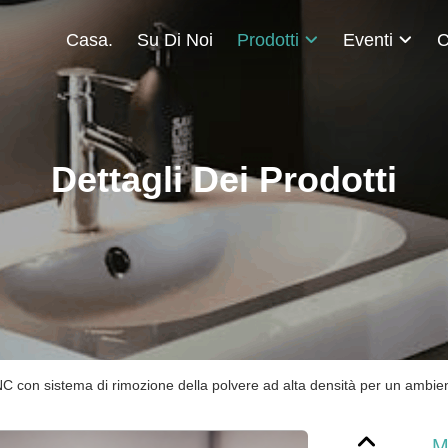
Casa.
Su Di Noi
Prodotti
Eventi
C
Dettagli Dei Prodotti
C con sistema di rimozione della polvere ad alta densità per un ambient
M