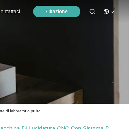
Citazione
ontattaci
e di laboratorio pulito
acchina Di Lucidatura CNC Con Sistema Di