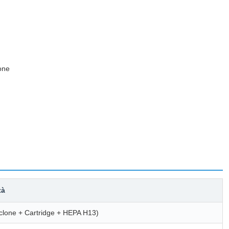
one
tà
yclone + Cartridge + HEPA H13)