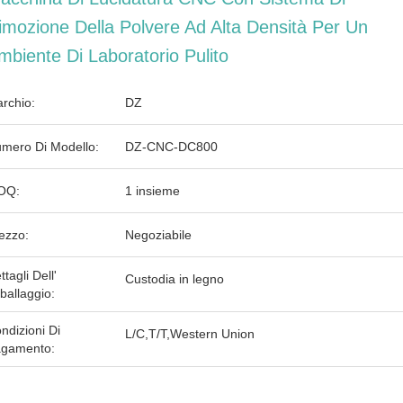
imozione Della Polvere Ad Alta Densità Per Un
mbiente Di Laboratorio Pulito
rchio:
DZ
mero Di Modello:
DZ-CNC-DC800
OQ:
1 insieme
ezzo:
Negoziabile
ttagli Dell'
Custodia in legno
ballaggio:
ndizioni Di
L/C,T/T,Western Union
gamento: