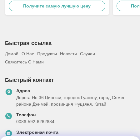
нержавеющей стали
полировки
Получите самую лучшую цену
Пол
стали
Быстрая ссылка
Домой
О Нас
Продукты
Новости
Случаи
Свяжитесь С Нами
Быстрый контакт
Адрес
Дорога Но.36 Цингкси, городок Гуанкоу, город Сямен
района Джимэй, провинция Фуцзяня, Китай
Телефон
0086-592-6262884
Электронная почта
dzivy@idzxm.cn