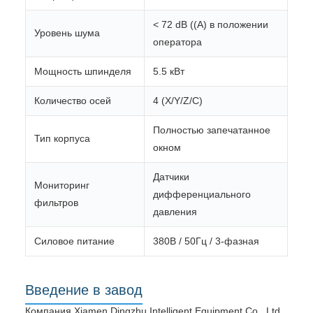
< 72 dB ((A) в положении
Уровень шума
оператора
Мощность шпинделя
5.5 кВт
Количество осей
4 (X/Y/Z/C)
Полностью запечатанное
Тип корпуса
окном
Датчики
Мониторинг
дифференциального
фильтров
давления
Силовое питание
380В / 50Гц / 3-фазная
Введение в завод
Компания Xiamen Dingzhu Intelligent Equipment Co., Ltd.