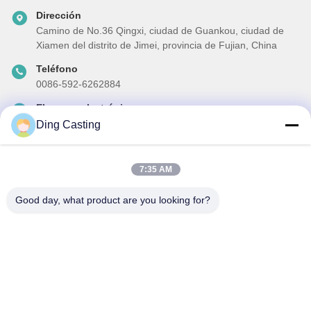
Dirección
Camino de No.36 Qingxi, ciudad de Guankou, ciudad de
Xiamen del distrito de Jimei, provincia de Fujian, China
Teléfono
0086-592-6262884
El correo electrónico
dzivy@idzxm.cn
Ding Casting
7:35 AM
Nuestro boletín
Good day, what product are you looking for?
Suscríbete a nuestro boletín para obtener descuentos y más.