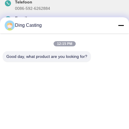
Telefoon
0086-592-6262884
E-mail
dzivy@idzxm.cn
Ding Casting
12:15 PM
Onze Nieuwsbrief
Good day, what product are you looking for?
Abonneer u op onze nieuwsbrief voor kortingen en meer.
E-Mail Verzenden