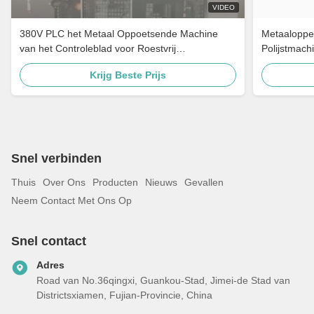
VIDEO
380V PLC het Metaal Oppoetsende Machine
Metaaloppe
van het Controleblad voor Roestvrij
Polijstmach
staalgootsteen
voor Roestv
Krijg Beste Prijs
Snel verbinden
Thuis
Over Ons
Producten
Nieuws
Gevallen
Neem Contact Met Ons Op
Snel contact
Adres
Road van No.36qingxi, Guankou-Stad, Jimei-de Stad van
Districtsxiamen, Fujian-Provincie, China