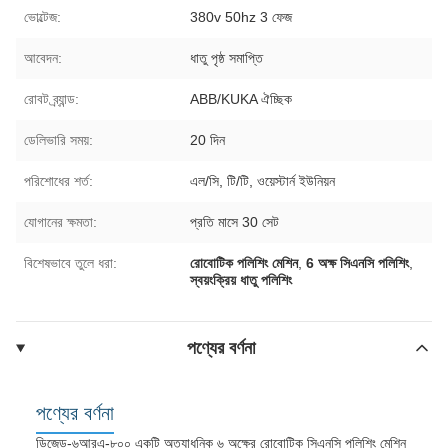
ভোল্টেজ:
380v 50hz 3 ফেজ
আবেদন:
ধাতু পৃষ্ঠ সমাপ্তি
রোবট ব্র্যান্ড:
ABB/KUKA ঐচ্ছিক
ডেলিভারি সময়:
20 দিন
পরিশোধের শর্ত:
এল/সি, টি/টি, ওয়েস্টার্ন ইউনিয়ন
যোগানের ক্ষমতা:
প্রতি মাসে 30 সেট
বিশেষভাবে তুলে ধরা:
রোবোটিক পলিশিং মেশিন
,
6 অক্ষ সিএনসি পলিশিং
,
স্বয়ংক্রিয় ধাতু পলিশিং
পণ্যের বর্ণনা
পণ্যের বর্ণনা
ডিজেড-৬আরএ-৮০০ একটি অত্যাধুনিক ৬ অক্ষের রোবোটিক সিএনসি পলিশিং মেশিন