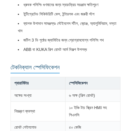
ধ্রুবক পলিশিং গুণমানের জন্য স্বয়ংক্রিয় সরঞ্জাম ক্ষতিপূরণ
ইন্টিগ্রেটেড সিকিউরিটি কেস, ইন্টারলক এবং জরুরী স্টপ
ব্যাপক উপাদান সামঞ্জস্যঃ স্টেইনলেস স্টীল, ব্রোঞ্জ, অ্যালুমিনিয়াম, দস্তা
খাদ
জটিল 3 ডি পৃষ্ঠের জ্যামিতির জন্য প্রোগ্রামযোগ্য পলিশিং পথ
ABB বা KUKA শিল্প রোবট আর্ম বিকল্প উপলব্ধ
টেকনিক্যাল স্পেসিফিকেশন
প্যারামিটার
স্পেসিফিকেশন
অক্ষের সংখ্যা
৬ অক্ষ (শিল্প রোবট)
১০ ইঞ্চি টাচ স্ক্রিন HMI সহ
নিয়ন্ত্রণ ব্যবস্থা
পিএলসি
রোবট পেইললোড
৫০ কেজি