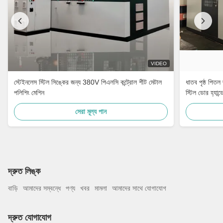
VIDEO
স্টেইনলেস স্টিল সিঙ্কের জন্য 380V পিএলসি কন্ট্রোল শীট মেটাল
ধাতব পৃষ্ঠ পিতল
পলিশিং মেশিন
স্টিল ডোর হ্যান্
সেরা মূল্য পান
দ্রুত লিঙ্ক
বাড়ি
আমাদের সম্বন্ধে
পণ্য
খবর
মামলা
আমাদের সাথে যোগাযোগ
দ্রুত যোগাযোগ