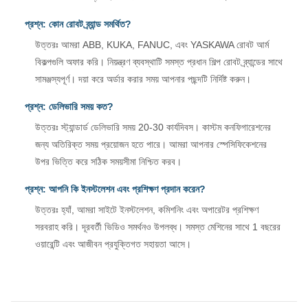
প্রশ্ন: কোন রোবট ব্র্যান্ড সমর্থিত?
উত্তরঃ আমরা ABB, KUKA, FANUC, এবং YASKAWA রোবট আর্ম
বিকল্পগুলি অফার করি। নিয়ন্ত্রণ ব্যবস্থাটি সমস্ত প্রধান শিল্প রোবট ব্র্যান্ডের সাথে
সামঞ্জস্যপূর্ণ। দয়া করে অর্ডার করার সময় আপনার পছন্দটি নির্দিষ্ট করুন।
প্রশ্ন: ডেলিভারি সময় কত?
উত্তরঃ স্ট্যান্ডার্ড ডেলিভারি সময় 20-30 কার্যদিবস। কাস্টম কনফিগারেশনের
জন্য অতিরিক্ত সময় প্রয়োজন হতে পারে। আমরা আপনার স্পেসিফিকেশনের
উপর ভিত্তি করে সঠিক সময়সীমা নিশ্চিত করব।
প্রশ্ন: আপনি কি ইনস্টলেশন এবং প্রশিক্ষণ প্রদান করেন?
উত্তরঃ হ্যাঁ, আমরা সাইটে ইনস্টলেশন, কমিশনিং এবং অপারেটর প্রশিক্ষণ
সরবরাহ করি। দূরবর্তী ভিডিও সমর্থনও উপলব্ধ। সমস্ত মেশিনের সাথে 1 বছরের
ওয়ারেন্টি এবং আজীবন প্রযুক্তিগত সহায়তা আসে।