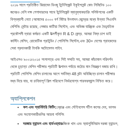
২০১৬ সালে প্রতিষ্ঠিত ঝিয়ামেন ডিংজু ইন্টেলিজেন্ট ইকুইপমেন্ট কোং লিমিটেড ১০০
জনেরও বেশি দক্ষ পেশাদারদের সাথে ইন্টেলিজেন্ট ম্যানুফ্যাকচারিং সলিউশনের একটি
বিশ্বব্যাপী নেতা।আমাদের ৫০০০ বর্গ মিটার উৎপাদন কেন্দ্রের মধ্যে উন্নত সিএনসি
মেশিনিং সেন্টার রয়েছে, লেজার কাটিয়া সিস্টেম, এবং অভিজ্ঞ যান্ত্রিক এবং বৈদ্যুতিক
প্রকৌশলী দ্বারা কর্মরত একটি উত্সর্গীকৃত R & D কেন্দ্র. আমরা নিম্ন চাপ ডাই
কাস্টিং মেশিন, রোবোটিক গ্রাইন্ডিং / পোলিশিং সিস্টেম,এবং 30+ দেশের গ্রাহকদের
সেবা প্রদানকারী টানকি অটোমেশন লাইন.
আইএসও ৯০০১ঃ২০১৫ শংসাপত্র এবং সিই সম্মতি সহ, আমরা কাঁচামাল পরিদর্শন
থেকে চূড়ান্ত মেশিন পরীক্ষার প্রতিটি উত্পাদন পর্যায়ে কঠোর মান নিয়ন্ত্রণ বজায় রাখি।
প্রতিটি পোলিশিং মেশিন চালানের আগে সর্বনিম্ন 48 ঘন্টা অবিচ্ছিন্ন চালান পরীক্ষার
মধ্য দিয়ে যায়, যা চাহিদাপূর্ণ শিল্প পরিবেশে নির্ভরযোগ্য পারফরম্যান্স নিশ্চিত করে।
অ্যাপ্লিকেশন
কল এবং স্যানিটারি ফিটিং:
ব্রোঞ্জ এবং স্টেইনলেস স্টীল কলের দেহ, ভালভ
এবং সংযোগকারীগুলির আয়না পলিশিং
দরজার হ্যান্ডল এবং হার্ডওয়্যারঃ
জিংক খাদ এবং অ্যালুমিনিয়াম দরজা হ্যান্ডল,