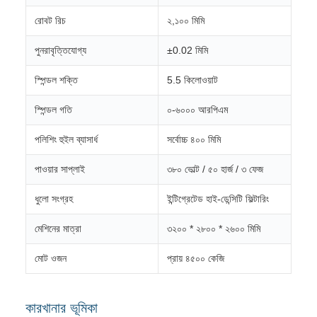
রোবট রিচ
২,১০০ মিমি
পুনরাবৃত্তিযোগ্য
±0.02 মিমি
স্পিন্ডল শক্তি
5.5 কিলোওয়াট
স্পিন্ডল গতি
০-৬০০০ আরপিএম
পলিশিং হুইল ব্যাসার্ধ
সর্বোচ্চ ৪০০ মিমি
পাওয়ার সাপ্লাই
৩৮০ ভোল্ট / ৫০ হার্জ / ৩ ফেজ
ধুলো সংগ্রহ
ইন্টিগ্রেটেড হাই-ডেন্সিটি ফিল্টারিং
মেশিনের মাত্রা
৩২০০ * ২৮০০ * ২৬০০ মিমি
মোট ওজন
প্রায় ৪৫০০ কেজি
কারখানার ভূমিকা