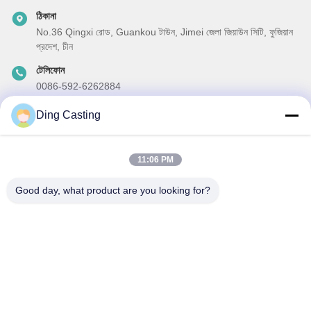
ঠিকানা
No.36 Qingxi রোড, Guankou টাউন, Jimei জেলা জিয়াউন সিটি, ফুজিয়ান
প্রদেশ, চীন
টেলিফোন
0086-592-6262884
ই-মেইল
Ding Casting
dzivy@idzxm.cn
11:06 PM
Good day, what product are you looking for?
আমাদের নিউজলেটার
আমাদের নিউজলেটারে সাবস্ক্রাইব করুন এবং আরও অনেক কিছু পেতে পারেন।