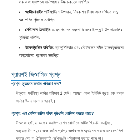
লক এবং স্থাপত্য হার্ডওয়্যার উচ্চ চকচকে সমাপ্তি
অটোমোবাইল পার্টস:
ট্রিম উপাদান, নিষ্কাশন টিপস এবং সজ্জিত ধাতু
অংশগুলির পৃষ্ঠতল সমাপ্তি
মেডিকেল ডিভাইস:
অস্ত্রোপচারের যন্ত্রপাতি এবং ইমপ্লান্ট উপাদানগুলির
সুনির্দিষ্ট পলিশিং
ইলেকট্রনিক্স হাউজিং:
অ্যালুমিনিয়াম এবং স্টেইনলেস স্টীল ইলেকট্রনিক্সের
অন্তর্বাসের প্রসাধন সমাপ্তি
প্রায়শই জিজ্ঞাসিত প্রশ্ন
প্রশ্ন: ন্যূনতম অর্ডার পরিমাণ কত?
উত্তরঃ সর্বনিম্ন অর্ডার পরিমাণ 1 সেট। আমরা একক ইউনিট ক্রয় এবং বাল্ক
অর্ডার উভয় স্বাগত জানাই।
প্রশ্ন: এই মেশিন জটিল বাঁকা পৃষ্ঠগুলি পোলিশ করতে পারে?
উত্তরঃ হ্যাঁ, ৬ অক্ষের কনফিগারেশন রোবটকে জটিল থ্রি-ডি কনট্যুর,
অভ্যন্তরীণ গহ্বর এবং কঠিন-প্রাপ্য এলাকাগুলি অ্যাক্সেস করতে এবং পোলিশ
করতে দেয় যা ঐতিহ্যবাহী মেশিনগুলি পরিচালনা করতে পারে না।