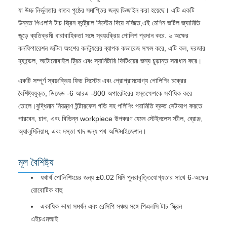
যা উচ্চ নির্ভুলতার ধাতব পৃষ্ঠের সমাপ্তির জন্য ডিজাইন করা হয়েছে। এটি একটি
উন্নত পিএলসি টাচ স্ক্রিন কন্ট্রোল সিস্টেম দিয়ে সজ্জিত,এই মেশিন জটিল জ্যামিতি
জুড়ে ব্যতিক্রমী ধারাবাহিকতা সঙ্গে স্বয়ংক্রিয় পোলিশ প্রদান করে. ৬ অক্ষের
কনফিগারেশন জটিল অংশের কনট্যুরের ব্যাপক কভারেজ সক্ষম করে, এটি কল, দরজার
হ্যান্ডেল, অটোমোবাইল ট্রিম এবং স্যানিটারি ফিটিংয়ের জন্য চূড়ান্ত সমাধান করে।
একটি সম্পূর্ণ স্বয়ংক্রিয় ফিড সিস্টেম এবং প্রোগ্রামযোগ্য পোলিশিং চক্রের
বৈশিষ্ট্যযুক্ত, ডিজেড -6 আরএ -800 অপারেটরের হস্তক্ষেপকে সর্বাধিক করে
তোলে।বুদ্ধিমান নিয়ন্ত্রণ ইন্টারফেস গতি সহ পলিশিং পরামিতি দ্রুত সেটআপ করতে
পারবেন, চাপ, এবং বিভিন্ন workpiece উপকরণ যেমন স্টেইনলেস স্টীল, ব্রোঞ্জ,
অ্যালুমিনিয়াম, এবং দস্তা খাদ জন্য পথ অপ্টিমাইজেশান।
মূল বৈশিষ্ট্য
যথার্থ পোলিশিংয়ের জন্য ±0.02 মিমি পুনরাবৃত্তিযোগ্যতার সাথে 6-অক্ষের
রোবোটিক বাহু
একাধিক ভাষা সমর্থন এবং রেসিপি সঞ্চয় সঙ্গে পিএলসি টাচ স্ক্রিন
এইচএমআই