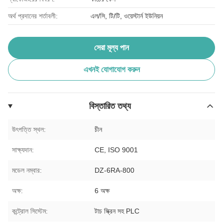
অর্থ প্রদানের শর্তাবলী:
এল/সি, টি/টি, ওয়েস্টার্ন ইউনিয়ন
সেরা মূল্য পান
এখনই যোগাযোগ করুন
বিস্তারিত তথ্য
উৎপত্তি স্থল:
চীন
সাক্ষ্যদান:
CE, ISO 9001
মডেল নম্বার:
DZ-6RA-800
অক্ষ:
6 অক্ষ
কন্ট্রোল সিস্টেম:
টাচ স্ক্রিন সহ PLC