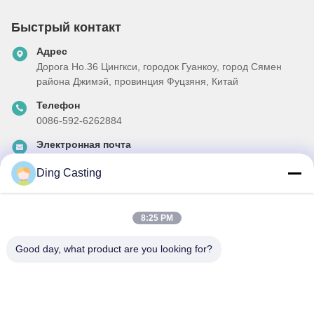
Быстрый контакт
Адрес
Дорога Но.36 Цингкси, городок Гуанкоу, город Сямен
района Джимэй, провинция Фуцзяня, Китай
Телефон
0086-592-6262884
Электронная почта
dzivy@idzxm.cn
Ding Casting
8:25 PM
Наш бюллетень
Подпишитесь на нашу информационную рассылку для
Good day, what product are you looking for?
получения скидок и прочего.