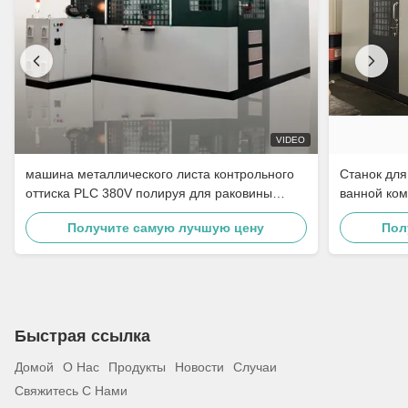
VIDEO
машина металлического листа контрольного
Станок для
оттиска PLC 380V полируя для раковины
ванной ком
нержавеющей стали
полировки
Получите самую лучшую цену
Пол
стали
Быстрая ссылка
Домой
О Нас
Продукты
Новости
Случаи
Свяжитесь С Нами