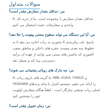
سوالات متداول
س: حداقل مقدار سفارش چقدر است؟
A: حداقل مقدار سفارش 1 مجموعه است. ما از خرید تک
واحدی و سفارشات عمده استقبال می کنیم.
س: آیا این دستگاه می تواند سطوح منحنی پیچیده را جلا دهد؟
پاسخ: بله، پیکربندی 6 محوری به ربات اجازه می دهد تا به
خطوط سه بعدی پیچیده، حفره های داخلی و مناطق صعب
العبوری که ماشین های سنتی نمی توانند از عهده آن برآیند
دسترسی پیدا کند و صیقل دهد.
س: چه مارک های روباتی پشتیبانی می شوند؟
A: ما گزینه های بازوی ربات ABB، KUKA، FANUC و
YASKAWA را ارائه می دهیم. سیستم کنترل با تمام برندهای
اصلی ربات صنعتی سازگار است - لطفاً هنگام سفارش اولویت
خود را مشخص کنید.
س: زمان تحویل چقدر است؟