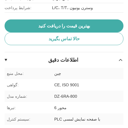
L/C، T/T، وسترن یونیون
شرایط پرداخت:
بهترین قیمت را دریافت کنید
حالا تماس بگیرید
اطلاعات دقیق
چین
محل منبع:
CE, ISO 9001
گواهی:
DZ-6RA-800
شماره مدل:
6 محور
تبرها:
PLC با صفحه نمایش لمسی
سیستم کنترل: