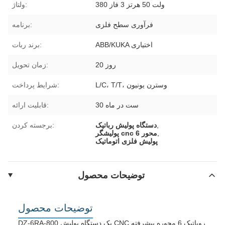
380 ولت 50 هرتز 3 فاز
ولتاژ:
فرآوری سطح فلزی
برنامه:
ABB/KUKA اختیاری
برند ربات:
20 روز
زمان تحویل:
L/C، T/T، وسترن یونیون
شرایط پرداخت:
30 ست در ماه
قابلیت ارائه:
,
دستگاه پولیش رباتیک
برجسته کردن:
,
پولیشگر cnc 6 محور
پولیش فلزی اتوماتیک
توضیحات محصول
توضیحات محصول
DZ-6RA-800 یک دستگاه پولیش CNC روباتیک 6 محوره پیشرفته