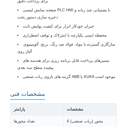
برای پرداخت دقیق
صفحه نمایش لمسی PLC HMI با پشتیبانی چند زبانه و
ذخیره سازی دستور پخت
جبران خودکار ابزار برای کیفیت پولیش ثابت
محفظه ایمنی یکپارچه با اینترلاک و توقف اضطراری
سازگاری گسترده با مواد: فولاد ضد زنگ، برنج، آلومینیوم،
آلیاژ روی
مسیرهای پرداخت قابل برنامه ریزی برای هندسه های
پیچیده سطح سه بعدی
گزینه های بازوی ربات صنعتی ABB یا KUKA موجود است
مشخصات فنی
مشخصات
پارامتر
6 محور (ربات صنعتی)
تعداد محورها