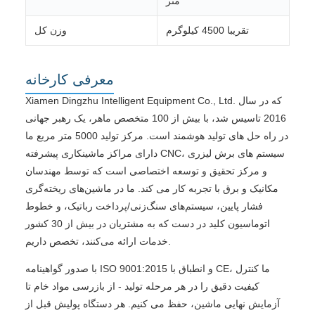
متر
تقریبا 4500 کیلوگرم
وزن کل
معرفی کارخانه
Xiamen Dingzhu Intelligent Equipment Co., Ltd. که در سال
2016 تاسیس شد، با بیش از 100 متخصص ماهر، یک رهبر جهانی
در راه حل های تولید هوشمند است. مرکز تولید 5000 متر مربع ما
دارای مراکز ماشینکاری پیشرفته CNC، سیستم های برش لیزری
و مرکز تحقیق و توسعه اختصاصی است که توسط مهندسان
مکانیک و برق با تجربه کار می کند. ما در ماشین‌های ریخته‌گری
فشار پایین، سیستم‌های سنگ‌زنی/پرداخت رباتیک، و خطوط
اتوماسیون کلید در دست که به مشتریان در بیش از 30 کشور
خدمات ارائه می‌کنند، تخصص داریم.
با صدور گواهینامه ISO 9001:2015 و انطباق با CE، ما کنترل
کیفیت دقیق را در هر مرحله تولید - از بازرسی مواد خام تا
آزمایش نهایی ماشین، حفظ می کنیم. هر دستگاه پولیش قبل از