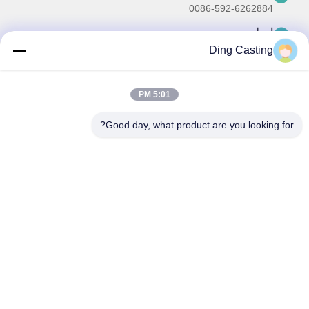
0086-592-6262884
ایمیل
dzivy@idzxm.cn
Ding Casting
5:01 PM
خبرنامه ما
Good day, what product are you looking for?
برای دریافت تخفیف ها و موارد دیگر، به خبرنامه ما ثبت نام کنید.
ایمیل بفرست