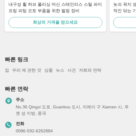
내구성 휠 허브 폴리싱 머신 스테인리스 스틸 파이
놋쇠 꼭지 
프링 피팅 오토 부품을 위한 펄핑 장비
적인 닦는 
최상의 가격을 얻으세요
빠른 링크
집
우리 에 관한 것
상품
뉴스
사건
저희와 연락
빠른 연락
주소
No.36 Qingxi 도로, Guankou 도시, 지메이 구 Xiamen 시, 푸
젠 성 지방, 중국
전화
0086-592-6262884