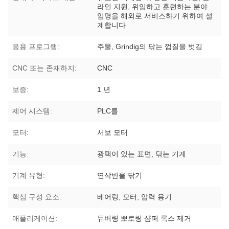
라인 지원, 위임하고 훈련하는 분야
임명을 해외로 서비스하기 위하여 설
계합니다
응용 프로그램:
주물, Grindig의 닦는 껍질을 벗김
CNC 또는 존재하지:
CNC
보증:
1 년
제어 시스템:
PLC를
모터:
서보 모터
기능:
광택이 있는 표면, 닦는 기계
기계 유형:
연삭반을 닦기
핵심 구성 요소:
베어링, 모터, 압력 용기
애플리케이션:
듀버링 뽀로링 샴퍼 록스 제거