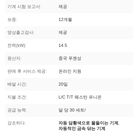
기계 시험 보고서:
제공
보증:
12개월
영상출고검사:
제공
전력(kW):
14.5
원산지:
중국 푸젠성
판매 후 서비스 제공:
온라인 지원
배달 시간:
20일
지불 조건:
L/C T/T 웨스턴 유니온
공급 능력:
달 당 30 세트/
강조하다:
자동 담황색으로 물들이는 기계
,
자동적인 금속 닦는 기계