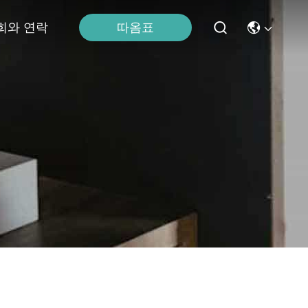
희와 연락
따옴표