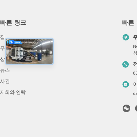
빠른 링크
빠른
집
N
우리 에 관한 것
성
상품
뉴스
8
사건
저희와 연락
d