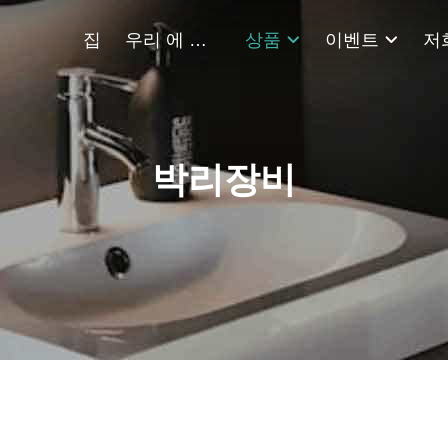
집
우리 에 관한 것
상품
이벤트
저
박리장비