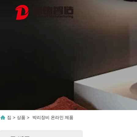
집
>
상품
>
박리장비 온라인 제품