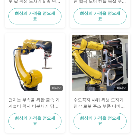
봇 팔 위생 도자기 6 축 연마
연 합금 도어 핸들 욕실 수도
기계 버핑 장비 공급 업체
꼭지 산업용 버핑 기계
최상의 가격을 얻으세
최상의 가격을 얻으세
요
요
비디오
비디오
던지는 부속을 위한 금속 기
수도꼭지 샤워 위생 도자기
계설비 꼭지 비분쇄기 닦는
연삭 로봇 주조 부품 디버링
로봇 체계
연마 기계
최상의 가격을 얻으세
최상의 가격을 얻으세
요
요