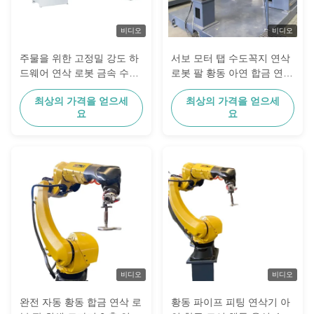
비디오
비디오
주물을 위한 고정밀 강도 하
서보 모터 탭 수도꼭지 연삭
드웨어 연삭 로봇 금속 수도
로봇 팔 황동 아연 합금 연마
꼭지 표면 연마 디버링 시스
기계 워크스테이션 주조 금
최상의 가격을 얻으세
최상의 가격을 얻으세
템
속
요
요
비디오
비디오
완전 자동 황동 합금 연삭 로
황동 파이프 피팅 연삭기 아