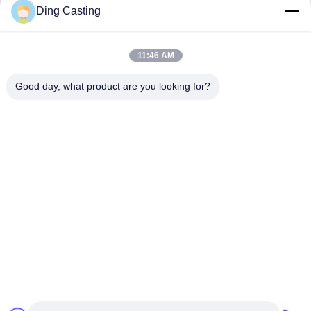
dzivy@idzxm.cn
Ding Casting
11:46 AM
우리 뉴스레터
Good day, what product are you looking for?
할인 및 더 많은 정보를 얻기 위해 뉴스레터에 가입하십시오.
이메일 보내기
개인정보 보호 정책
|
사이트맵
| 중국 좋은 품질 CNC 닦는 기계 공급자. 저작
권 2019-2026 Xiamen DingZhu Intelligent Equipment Co.,Ltd 모두 모든 권리
보호