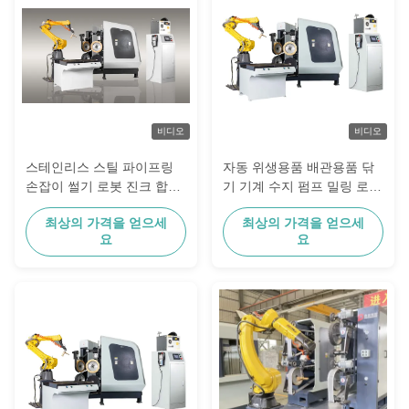
비디오
비디오
스테인리스 스틸 파이프링
자동 위생용품 배관용품 닦
손잡이 썰기 로봇 진크 합금
기 기계 수지 펌프 밀링 로봇
문 손잡이 닦기 기계 욕실 펌
팔 금속 표면
최상의 가격을 얻으세
최상의 가격을 얻으세
프 펄핑 장비
요
요