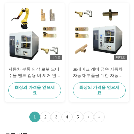
비디오
비디오
자동차 부품 연삭 로봇 모터
브레이크 레버 금속 자동차
주물 엔드 캡용 버 제거 연마
자동차 부품을 위한 자동화
기계 장비
된 가는 로봇식 닦는 체계
최상의 가격을 얻으세
최상의 가격을 얻으세
요
요
1
2
3
4
5