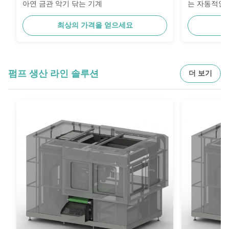
아연 금관 악기 닦는 기계
는 자동적인
최상의 가격을 얻으세요
최
펌프 생산 라인 솔루션
더 보기