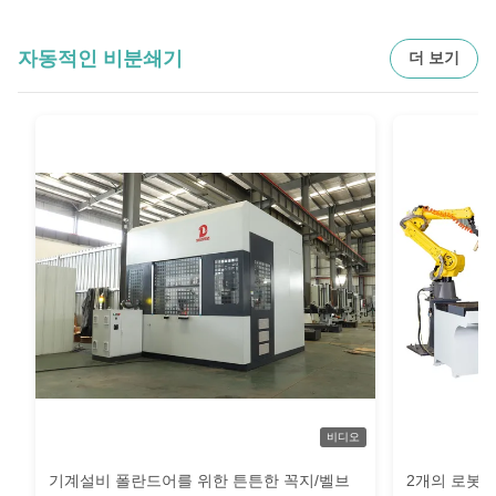
자동적인 비분쇄기
더 보기
비디오
기계설비 폴란드어를 위한 튼튼한 꼭지/벨브
2개의 로봇 