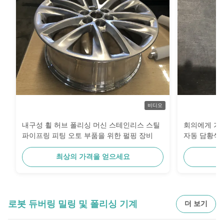
비디오
내구성 휠 허브 폴리싱 머신 스테인리스 스틸
회의에게 가는
파이프링 피팅 오토 부품을 위한 펄핑 장비
자동 담황색
최상의 가격을 얻으세요
최
로봇 듀버링 밀링 및 폴리싱 기계
더 보기