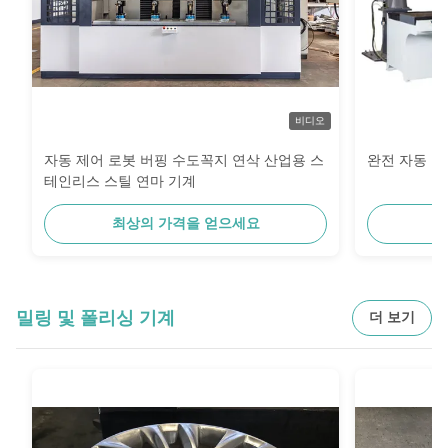
비디오
자동 제어 로봇 버핑 수도꼭지 연삭 산업용 스
완전 자동 밀
테인리스 스틸 연마 기계
최상의 가격을 얻으세요
최
밀링 및 폴리싱 기계
더 보기