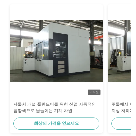
비디오
자물쇠 패널 폴란드어를 위한 산업 자동적인
주물에서 우
담황색으로 물들이는 기계 차원
지상 처리에에
4400x3400x2900
공
최상의 가격을 얻으세요
최