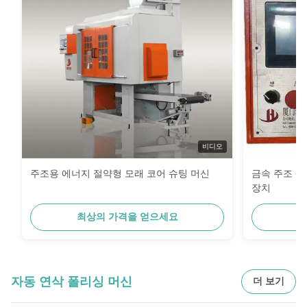
비디오
주조용 에너지 절약형 모래 코어 슈팅 머신
금속 주조 생
장치
최상의 가격을 얻으세요
최
자동 연삭 폴리싱 머신
더 보기