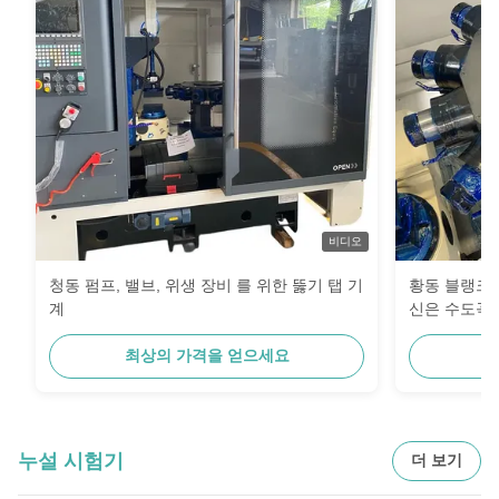
비디오
청동 펌프, 밸브, 위생 장비 를 위한 뚫기 탭 기
황동 블랭크에
계
신은 수도꼭지
을 효율적으
최상의 가격을 얻으세요
최
누설 시험기
더 보기