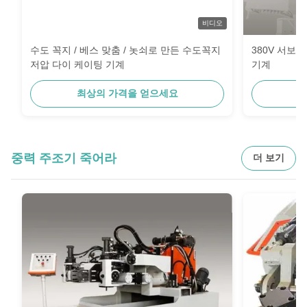
비디오
수도 꼭지 / 베스 맞춤 / 놋쇠로 만든 수도꼭지
380V 서보 
저압 다이 케이팅 기계
기계
최상의 가격을 얻으세요
최
중력 주조기 죽어라
더 보기