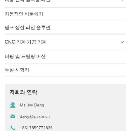
자동적인 비분쇄기
펌프 생산 라인 솔루션
CNC 기계 가공 기계
터핑 및 드릴링 머신
누설 시험기
저희와 연락
Ms. Ivy Deng
dzivy@idzxm.cn
+8617859772836