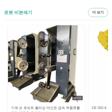
로봇 비분쇄기
더 보기
비디오
기계 손 로보트 폴리싱 머신은 금속 부품류를
CE ISO 6