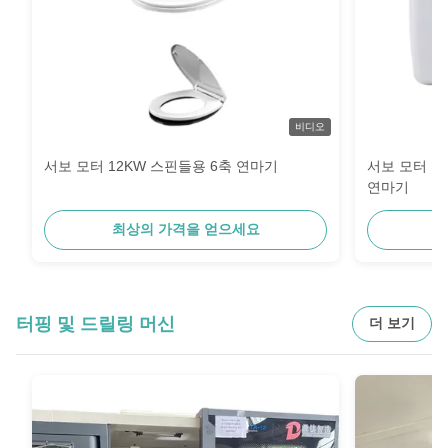
비디오
서보 모터 12KW 스핀들용 6축 연마기
서보 모터 12
연마기
최상의 가격을 얻으세요
최
터핑 및 드릴링 머신
더 보기