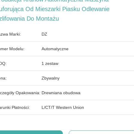
uforująca Od Mieszarki Piasku Odlewanie
zlifowania Do Montażu
zwa Marki:
DZ
mer Modelu:
Automatyczne
OQ:
1 zestaw
na:
Zbywalny
czegóły Opakowania:
Drewniana obudowa
runki Płatności:
L/CT/T Western Union