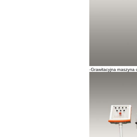
-Grawitacyjna maszyna 