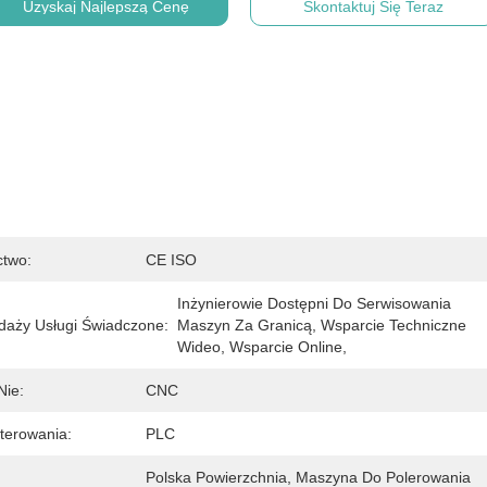
Uzyskaj Najlepszą Cenę
Skontaktuj Się Teraz
ctwo:
CE ISO
Inżynierowie Dostępni Do Serwisowania 
daży Usługi Świadczone:
Maszyn Za Granicą, Wsparcie Techniczne 
Wideo, Wsparcie Online,
Nie:
CNC
terowania:
PLC
Polska Powierzchnia, Maszyna Do Polerowania