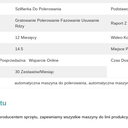
Szlifierka Do Polerowania
Podstaw
Gratowanie Polerowanie Fazowanie Usuwanie 
Raport Z
Rdzy
12 Miesięcy
Wideo-Ko
14.5
Miejsce 
Posprzedażna:
Wsparcie Online
Czas Dos
30 Zestawów/miesiąc
automatyczna maszyna do polerowania
, 
automatyczna maszyn
tu
producentem sprzętu, zapewniamy wszystkie maszyny do linii produkc