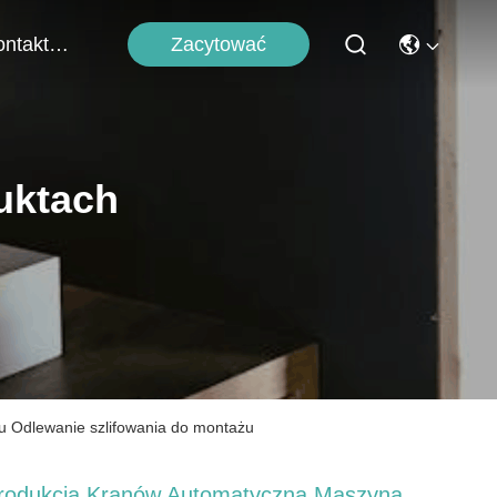
Zacytować
Skontaktuj Się Z Nami
uktach
u Odlewanie szlifowania do montażu
rodukcja Kranów Automatyczna Maszyna