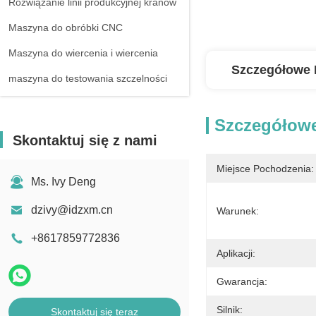
Rozwiązanie linii produkcyjnej kranów
Maszyna do obróbki CNC
Maszyna do wiercenia i wiercenia
Szczegółowe 
maszyna do testowania szczelności
Szczegółowe
Skontaktuj się z nami
Miejsce Pochodzenia:
Ms. Ivy Deng
dzivy@idzxm.cn
Warunek:
+8617859772836
Aplikacji:
Gwarancja:
Silnik:
Skontaktuj się teraz