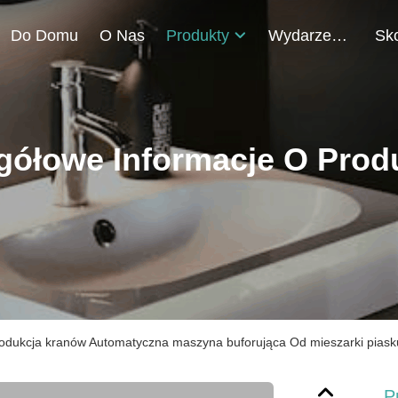
Do Domu
O Nas
Produkty
Wydarzenia
gółowe Informacje O Prod
odukcja kranów Automatyczna maszyna buforująca Od mieszarki piask
P