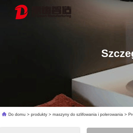
Szcze
Do domu
>
produkty
>
maszyny do szlifowania i polerowania
>
Pr