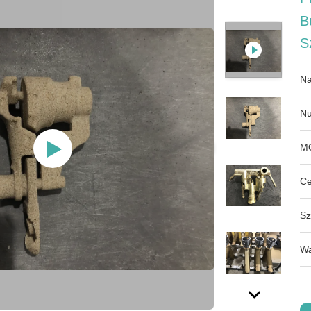
B
S
Na
Nu
M
Ce
Sz
Wa