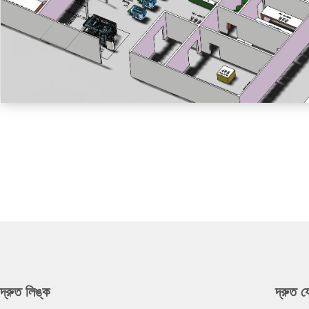
দ্রুত লিঙ্ক
দ্রুত 