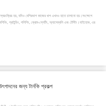
্বয়ংক্রিয় হয়, যদিও বেশিরভাগ কাজের ধাপ এখনও হাতে চালানো হয়।সংক্ষেপে
েশিনিং, গ্রাইন্ডিং, পলিশিং, ক্রোম-প্লেটিং, অ্যাসেম্বলি এবং টেস্টিং।যাইহোক, এর
উৎপাদনের জন্য টার্নকি প্রকল্প