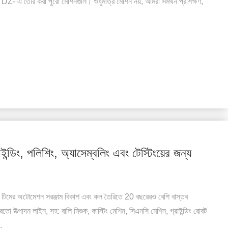
ল, DZ- এ তৈরি করা পুরো মেশিনগুলি। শুধুমাত্র মেশিন নয়, আমরা সমর্থন প্রশিক্ষণ,
ইন্ডিং, পলিশিং, অ্যাসেম্বলিং এবং টেস্টিংয়ের জন্য
র টিমের অটোমেশন সরঞ্জাম বিকাশ এবং কল তৈরিতে 20 বছরেরও বেশি বাস্তব
তো উত্পাদন লাইন, সহ: বালি মিশুক, কাস্টিং মেশিন, সিএনসি মেশিন, গ্রাইন্ডিং রোবট
.