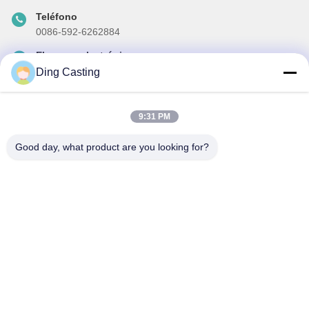
Teléfono
0086-592-6262884
El correo electrónico
dzivy@idzxm.cn
Ding Casting
9:31 PM
Nuestro boletín
Good day, what product are you looking for?
Suscríbete a nuestro boletín para obtener descuentos y más.
Enviar Correo Electrónico