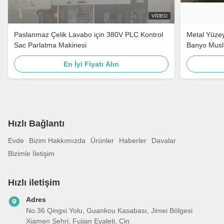
VIDEO
Paslanmaz Çelik Lavabo için 380V PLC Kontrol
Metal Yüzey
Sac Parlatma Makinesi
Banyo Musl
Çelik Kapı 
En İyi Fiyatı Alın
Hızlı Bağlantı
Evde
Bizim Hakkımızda
Ürünler
Haberler
Davalar
Bizimle İletişim
Hızlı iletişim
Adres
No.36 Qingxi Yolu, Guankou Kasabası, Jimei Bölgesi
Xiamen Şehri, Fujian Eyaleti, Çin