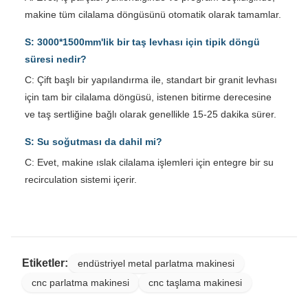
makine tüm cilalama döngüsünü otomatik olarak tamamlar.
S: 3000*1500mm'lik bir taş levhası için tipik döngü
süresi nedir?
C: Çift başlı bir yapılandırma ile, standart bir granit levhası
için tam bir cilalama döngüsü, istenen bitirme derecesine
ve taş sertliğine bağlı olarak genellikle 15-25 dakika sürer.
S: Su soğutması da dahil mi?
C: Evet, makine ıslak cilalama işlemleri için entegre bir su
recirculation sistemi içerir.
Etiketler:
endüstriyel metal parlatma makinesi
cnc parlatma makinesi
cnc taşlama makinesi