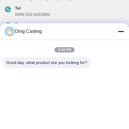
Tel
0086-592-6262884
E-posta
dzivy@idzxm.cn
Ding Casting
3:44 PM
Haber Bültenimiz
Good day, what product are you looking for?
İndirimler ve daha fazlası için bültenimize abone olun.
Eposta Gönder