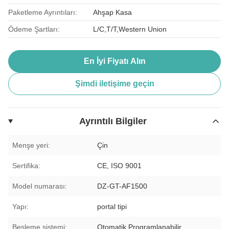
Paketleme Ayrıntıları:
Ahşap Kasa
Ödeme Şartları:
L/C,T/T,Western Union
En İyi Fiyatı Alın
Şimdi iletişime geçin
Ayrıntılı Bilgiler
Menşe yeri:
Çin
Sertifika:
CE, ISO 9001
Model numarası:
DZ-GT-AF1500
Yapı:
portal tipi
Besleme sistemi:
Otomatik Programlanabilir