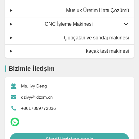
Musluk Üretim Hattı Çözümü
CNC İşleme Makinesi
Çöpçatan ve sondaj makinesi
kaçak test makinesi
Bizimle İletişim
Ms. Ivy Deng
dzivy@idzxm.cn
+8617859772836