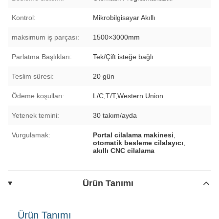
Kontrol:
Mikrobilgisayar Akıllı
maksimum iş parçası:
1500×3000mm
Parlatma Başlıkları:
Tek/Çift isteğe bağlı
Teslim süresi:
20 gün
Ödeme koşulları:
L/C,T/T,Western Union
Yetenek temini:
30 takım/ayda
Vurgulamak:
Portal cilalama makinesi
,
otomatik besleme cilalayıcı
,
akıllı CNC cilalama
Ürün Tanımı
Ürün Tanımı