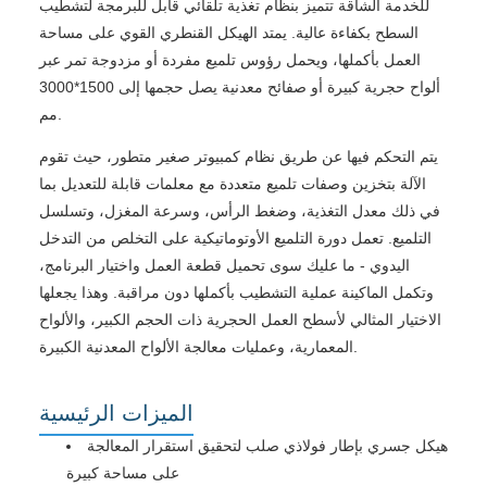
للخدمة الشاقة تتميز بنظام تغذية تلقائي قابل للبرمجة لتشطيب
السطح بكفاءة عالية. يمتد الهيكل القنطري القوي على مساحة
العمل بأكملها، ويحمل رؤوس تلميع مفردة أو مزدوجة تمر عبر
ألواح حجرية كبيرة أو صفائح معدنية يصل حجمها إلى 1500*3000
مم.
يتم التحكم فيها عن طريق نظام كمبيوتر صغير متطور، حيث تقوم
الآلة بتخزين وصفات تلميع متعددة مع معلمات قابلة للتعديل بما
في ذلك معدل التغذية، وضغط الرأس، وسرعة المغزل، وتسلسل
التلميع. تعمل دورة التلميع الأوتوماتيكية على التخلص من التدخل
اليدوي - ما عليك سوى تحميل قطعة العمل واختيار البرنامج،
وتكمل الماكينة عملية التشطيب بأكملها دون مراقبة. وهذا يجعلها
الاختيار المثالي لأسطح العمل الحجرية ذات الحجم الكبير، والألواح
المعمارية، وعمليات معالجة الألواح المعدنية الكبيرة.
الميزات الرئيسية
هيكل جسري بإطار فولاذي صلب لتحقيق استقرار المعالجة
على مساحة كبيرة