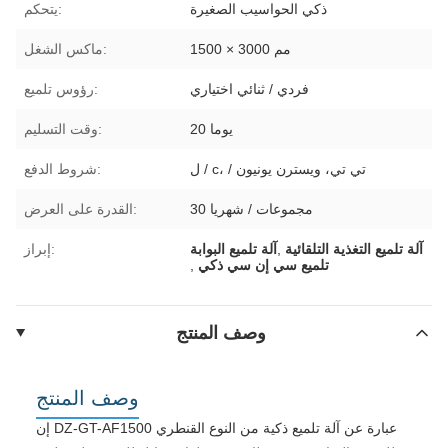
ذكي الحواسيب الصغيرة
يتحكم:
1500 × 3000 مم
ماكس الشغل:
فردي / ثنائي اختياري
رؤوس تلميع:
20 يوما
وقت التسليم:
ل / c، / تي تي، ويسترن يونيون
شروط الدفع:
30 مجموعات / شهريا
القدرة على العرض:
آلة تلميع التغذية التلقائية
,
آلة تلميع البوابة
إبراز:
تلميع سي إن سي ذكي
,
وصف المنتج
وصف المنتج
إن DZ-GT-AF1500 عبارة عن آلة تلميع ذكية من النوع القنطري