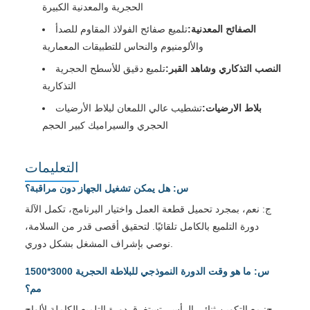
الحجرية والمعدنية الكبيرة
الصفائح المعدنية:
تلميع صفائح الفولاذ المقاوم للصدأ
والألومنيوم والنحاس للتطبيقات المعمارية
النصب التذكاري وشاهد القبر:
تلميع دقيق للأسطح الحجرية
التذكارية
بلاط الارضيات:
تشطيب عالي اللمعان لبلاط الأرضيات
الحجري والسيراميك كبير الحجم
التعليمات
س: هل يمكن تشغيل الجهاز دون مراقبة؟
ج: نعم، بمجرد تحميل قطعة العمل واختيار البرنامج، تكمل الآلة
دورة التلميع بالكامل تلقائيًا. لتحقيق أقصى قدر من السلامة،
نوصي بإشراف المشغل بشكل دوري.
س: ما هو وقت الدورة النموذجي للبلاطة الحجرية 3000*1500
مم؟
ج: مع التكوين ثنائي الرأس، تستغرق دورة التلميع الكاملة لألواح