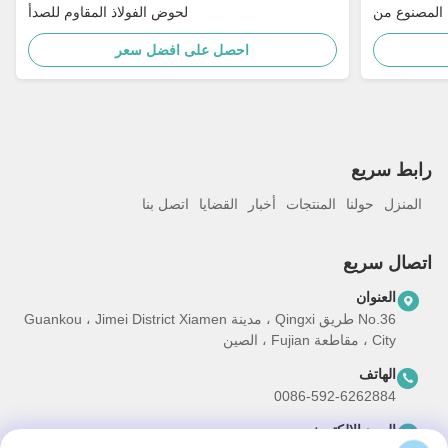
 المصنوع من
لحوض الفولاذ المقاوم للصدأ
المقاوم للصدأ
احصل على افضل سعر
رابط سريع
المنزل
حولنا
المنتجات
أخبار
القضايا
اتصل بنا
اتصال سريع
العنوان
No.36 طريق Qingxi ، مدينة Guankou ، Jimei District Xiamen
City ، مقاطعة Fujian ، الصين
الهاتف
0086-592-6262884
البريد الإلكتروني