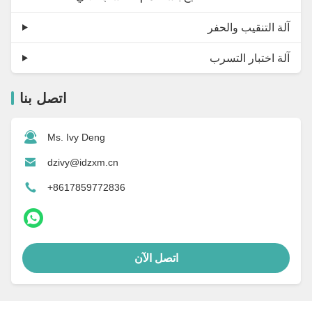
آلة التنقيب والحفر
آلة اختبار التسرب
اتصل بنا
Ms. Ivy Deng
dzivy@idzxm.cn
+8617859772836
اتصل الآن