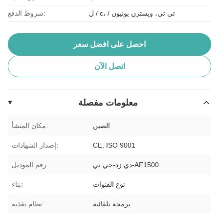
ل / c، / تي تي، ويسترن يونيون
شروط الدفع:
احصل على افضل سعر
اتصل الآن
معلومات مفصلة
الصين
مكان المنشأ:
CE, ISO 9001
إصدار الشهادات:
دي زد-جي تي-AF1500
رقم الموديل:
نوع القنوات
بناء:
برمجة تلقائية
نظام تغذية: