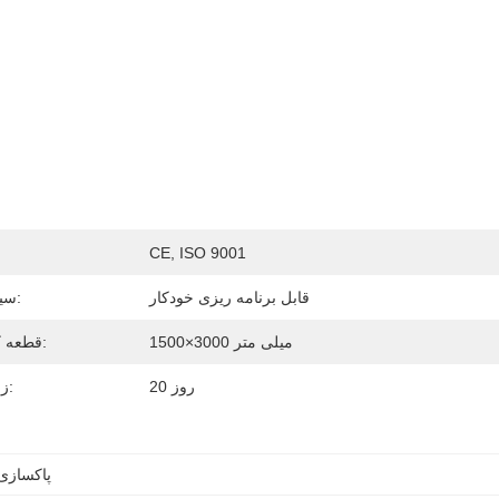
CE, ISO 9001
قابل برنامه ریزی خودکار
سیستم تغذیه:
1500×3000 میلی متر
قطعه کار حداکثر:
20 روز
زمان تحویل:
پاکسازی