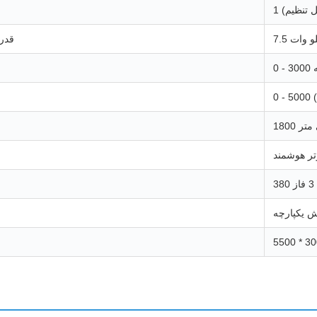
کیلو وات
قدر
ه
)
لی متر
تر هوشمند
 یکپارچه