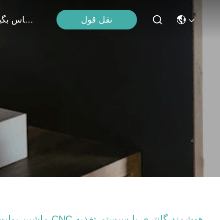
نقل قول
با ما تماس بگیرید
ماشین پولیش CNC هوشمند گانتری با سیستم