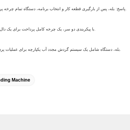
پاسخ: بله، پس از بارگیری قطعه کار و انتخاب برنامه، دستگاه تمام چرخه پرداخت را به طور خودکار تکمیل می کند. برای حداکثر ایمنی، نظارت دوره ای اپراتور را توصیه می کنیم.
A: با پیکربندی دو سر، یک چرخه کامل پرداخت برای یک دال گرانیت استاندارد معمولاً 15-25 دقیقه بسته به درجه نهایی مورد نظر و سختی سنگ طول می کشد.
A: بله، دستگاه شامل یک سیستم گردش مجدد آب یکپارچه برای عملیات پرداخت مرطوب است. این کار قطعه کار را خنک نگه می دارد و عمر ابزار ساینده را افزایش می دهد.
nding Machine