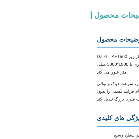
یحات محصول
ضیحات محصول
DZ-GT-AF1500 یک دستگاه پولیش هوشمند از نوع دروازه ای سنگین است که دارای سیستم تغذیه خودکار قابل برنامه ریزی برای پرداخت سطح با راندمان بالا است. ساختار زیر
بشکهای مستحکم کل منطقه کار را در بر می گیرد و سرهای صیقل دهنده منفرد یا دوگانه را حمل می کند که از روی صفحات سنگی بزرگ یا صفحات فلزی تا 1500*3000 میلی
متر عبور می کند.
سر، سرعت دوک و توالی
 فرآیند تکمیل را بدون
ژگی های کلیدی
در سطح وسیع