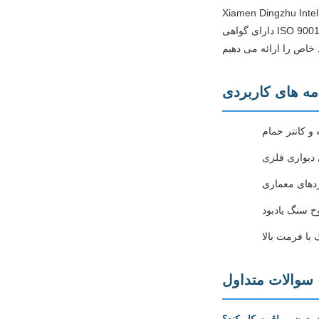
قیق و تخصص اتوماسیون هوشمند را زیر یک سقف گرد هم می آورد. تاسیسات
دارای گواهی ISO 9001:2015 با مساحت 5000 متر مربع، مراکز ماشینکاری CNC، ساخت فولاد، مونتاژ برق و ایستگاه های آزمایش جامع را در خود جای داده است. با یک تیم
مه های کاربردی
و کانتر حمام
دیواری فلزی
ردهای معماری
 سنگ یادبود
ا فرمت بالا
سوالات متداول