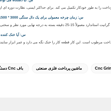
س: آیا دستگاه می تواند
س: زمان چرخه معمولی برای یک دال سنگی 3000 * 1500 میلی متر چقدر است؟
س: آیا خنک کننده
Cnc Gri
ماشین پرداخت فلزی صنعتی
دستگاه Cnc باف