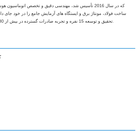
تحقیق و توسعه 15 نفره و تجربه صادرات گسترده در بیش از 30 کشور، ما راه حل های پرداخت سفارشی زیر بشکهای متناسب با نیازهای تولید خاص را ارائه می دهیم.
ک