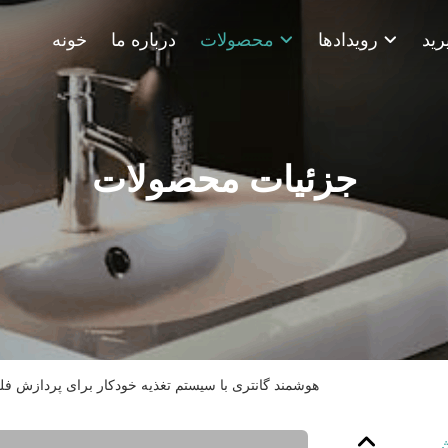
رویدادها
محصولات
درباره ما
خونه
جزئیات محصولات
ماشین پولیش CNC هوشمند گانتری با سیستم تغذیه خودکار برای پردازش
 تغذیه