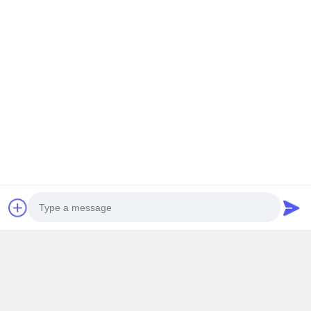
Máquina de molienda y pulido de desbotes
Máquina de pulir del ROBOT
Muere bajo presión de la máquina de fundición
Máquina de fundición por gravedad
Máquina del tiroteo de la base de la arena
Máquina pulidora de pulido automática
máquina de pulir automática
Solución de la línea de producción de grifos
Máquina que trabaja a máquina del CNC
Máquina para perforar y perforar
Photo