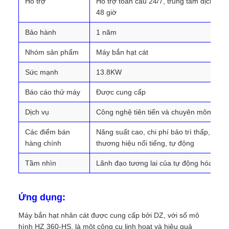
Hỗ trợ
Hỗ trợ toàn cầu 24/7, trung tâm dịch vụ đ
48 giờ
Bảo hành
1 năm
Nhóm sản phẩm
Máy bắn hạt cát
Sức mạnh
13.8KW
Báo cáo thử máy
Được cung cấp
Dịch vụ
Công nghệ tiên tiến và chuyên môn đẳng 
Các điểm bán
Năng suất cao, chi phí bảo trì thấp, sản 
hàng chính
thương hiệu nổi tiếng, tự động
Tầm nhìn
Lãnh đạo tương lai của tự động hóa thô
Ứng dụng:
Máy bắn hạt nhân cát được cung cấp bởi DZ, với số mô
hình HZ 360-HS, là một công cụ linh hoạt và hiệu quả