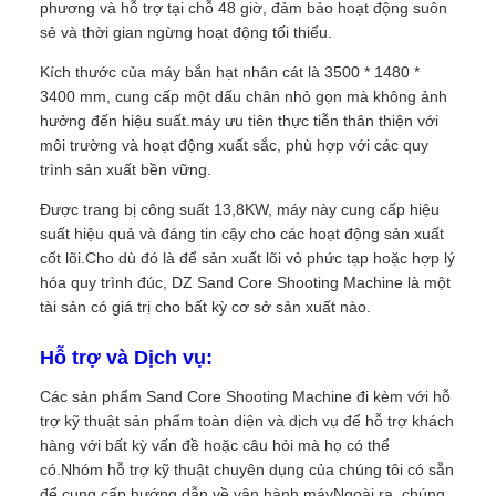
phương và hỗ trợ tại chỗ 48 giờ, đảm bảo hoạt động suôn
sẻ và thời gian ngừng hoạt động tối thiểu.
Kích thước của máy bắn hạt nhân cát là 3500 * 1480 *
3400 mm, cung cấp một dấu chân nhỏ gọn mà không ảnh
hưởng đến hiệu suất.máy ưu tiên thực tiễn thân thiện với
môi trường và hoạt động xuất sắc, phù hợp với các quy
trình sản xuất bền vững.
Được trang bị công suất 13,8KW, máy này cung cấp hiệu
suất hiệu quả và đáng tin cậy cho các hoạt động sản xuất
cốt lõi.Cho dù đó là để sản xuất lõi vỏ phức tạp hoặc hợp lý
hóa quy trình đúc, DZ Sand Core Shooting Machine là một
tài sản có giá trị cho bất kỳ cơ sở sản xuất nào.
Hỗ trợ và Dịch vụ:
Các sản phẩm Sand Core Shooting Machine đi kèm với hỗ
trợ kỹ thuật sản phẩm toàn diện và dịch vụ để hỗ trợ khách
hàng với bất kỳ vấn đề hoặc câu hỏi mà họ có thể
có.Nhóm hỗ trợ kỹ thuật chuyên dụng của chúng tôi có sẵn
để cung cấp hướng dẫn về vận hành máyNgoài ra, chúng