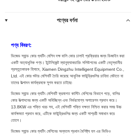
পণ্যের বর্ণনা
পণ্য বিবরণ:
ডিজেড স্যান্ড কোর শ্যুটিং মেশিন দক্ষ বালি কোর ঢালাই প্রক্রিয়ার জন্য ডিজাইন করা
একটি অত্যাধুনিক পণ্য। ইন্টেলিজেন্ট ম্যানুফ্যাকচারিং সলিউশনের একটি নেতৃস্থানীয়
প্রস্তুতকারক হিসাবে, Xiamen Dingzhu Intelligent Equipment Co.,
Ltd. এই কোর শুটার মেশিনটি তৈরি করেছে আধুনিক ফাউন্ড্রিগুলির চাহিদা মেটাতে যা
তাদের উত্পাদন কার্যক্রমকে সুগম করতে চাইছে৷
ডিজেড স্যান্ড কোর শ্যুটিং মেশিনটি ক্রমাগত কাস্টিং মেশিনের বিভাগে পড়ে, বালির
কোর উত্পাদনের জন্য একটি অবিচ্ছিন্ন এবং নির্ভরযোগ্য অপারেশন প্রদান করে।
13.8KW এর শক্তি খরচ সহ, এই মেশিনটি শক্তি দক্ষতা নিশ্চিত করার সময় উচ্চ
কার্যক্ষমতা প্রদান করে, এটিকে ফাউন্ড্রিগুলির জন্য একটি সাশ্রয়ী সমাধান করে
তোলে।
ডিজেড স্যান্ড কোর শ্যুটিং মেশিনের অন্যতম প্রধান বৈশিষ্ট্য হল এর ভিডিও