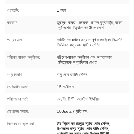
ওয়ারেন্টি:
1 বছর
রফতানি:
তুরস্ক, ভারত, মেক্সিকো, মার্কিন যুক্তরাষ্ট্র, দক্ষিণ
-পূর্ব এশিয়া ইত্যাদি সহ 30+ দেশে
পণ্যের নাম:
কাস্টিং কোরগুলির জন্য সম্পূর্ণ স্বয়ংক্রিয় পিএলসি
নিয়ন্ত্রিত বালু কোর শ্যুটার মেশিন
পরিবেশ বান্ধব অনুশীলন:
পরিবেশ-বান্ধব অনুশীলন এবং অপারেশনাল
এক্সিলেন্সকে অগ্রাধিকার দেওয়া
পণ্য বিভাগ:
বালু কোর শ্যুটিং মেশিন
ডেলিভারি সময়:
15 কর্মদিবস
পরিশোধের শর্ত:
এল/সি, টি/টি, ওয়েস্টার্ন ইউনিয়ন
যোগানের ক্ষমতা:
100sets /প্রতি মমথ
বিশেষভাবে তুলে ধরা:
টাচ স্ক্রিন সহ মজবুত স্যান্ড কোর মেশিন
,
উত্পাদনের জন্য স্যান্ড কোর শুটিং মেশিন
,
ওয়ারেন্টি সহ স্যান্ড কোর উত্পাদন ইউনিট