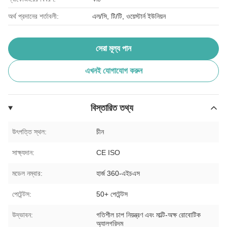
অর্থ প্রদানের শর্তাবলী:
এল/সি, টি/টি, ওয়েস্টার্ন ইউনিয়ন
সেরা মূল্য পান
এখনই যোগাযোগ করুন
বিস্তারিত তথ্য
উৎপত্তি স্থল:
চীন
সাক্ষ্যদান:
CE ISO
মডেল নম্বার:
হার্জ 360-এইচএস
পেটেন্টস:
50+ পেটেন্টস
উদ্ভাবন:
গতিশীল চাপ নিয়ন্ত্রণ এবং মাল্টি-অক্ষ রোবোটিক
অ্যালগরিদম