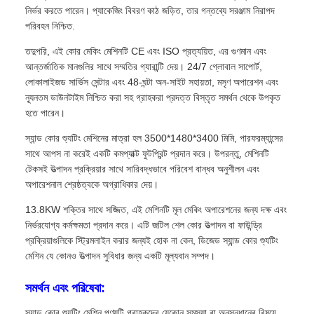
নির্ভর করতে পারেন। প্যাকেজিং বিবরণ কাঠ জড়িত, তার গন্তব্যে সরঞ্জাম নিরাপদ
পরিবহন নিশ্চিত.
তদুপরি, এই কোর মেকিং মেশিনটি CE এবং ISO প্রত্যয়িত, এর গুণমান এবং
আন্তর্জাতিক মানগুলির সাথে সম্মতির গ্যারান্টি দেয়। 24/7 গ্লোবাল সাপোর্ট,
লোকালাইজড সার্ভিস সেন্টার এবং 48-ঘন্টা অন-সাইট সহায়তা, মসৃণ অপারেশন এবং
ন্যূনতম ডাউনটাইম নিশ্চিত করা সহ গ্রাহকরা প্রদত্ত বিস্তৃত সমর্থন থেকে উপকৃত
হতে পারেন।
স্যান্ড কোর শ্যুটিং মেশিনের মাত্রা হল 3500*1480*3400 মিমি, পারফরম্যান্সের
সাথে আপস না করেই একটি কমপ্যাক্ট ফুটপ্রিন্ট প্রদান করে। উপরন্তু, মেশিনটি
টেকসই উত্পাদন প্রক্রিয়ার সাথে সারিবদ্ধভাবে পরিবেশ বান্ধব অনুশীলন এবং
অপারেশনাল শ্রেষ্ঠত্বকে অগ্রাধিকার দেয়।
13.8KW শক্তির সাথে সজ্জিত, এই মেশিনটি মূল মেকিং অপারেশনের জন্য দক্ষ এবং
নির্ভরযোগ্য কর্মক্ষমতা প্রদান করে। এটি জটিল শেল কোর উত্পাদন বা ফাউন্ড্রি
প্রক্রিয়াগুলিকে স্ট্রিমলাইন করার জন্যই হোক না কেন, ডিজেড স্যান্ড কোর শ্যুটিং
মেশিন যে কোনও উত্পাদন সুবিধার জন্য একটি মূল্যবান সম্পদ।
সমর্থন এবং পরিষেবা:
স্যান্ড কোর শ্যুটিং মেশিন পণ্যটি গ্রাহকদের যেকোন সমস্যা বা অনুসন্ধানের বিষয়ে