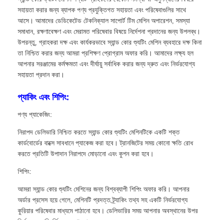
সহায়তা করার জন্য ব্যাপক পণ্য প্রযুক্তিগত সহায়তা এবং পরিষেবাগুলির সাথে
আসে। আমাদের ডেডিকেটেড টেকনিক্যাল সাপোর্ট টিম মেশিন অপারেশন, সমস্যা
সমাধান, রক্ষণাবেক্ষণ এবং মেরামত পরিষেবার বিষয়ে নির্দেশনা প্রদানের জন্য উপলব্ধ।
উপরন্তু, গ্রাহকরা দক্ষ এবং কার্যকরভাবে স্যান্ড কোর শ্যুটিং মেশিন ব্যবহারে দক্ষ কিনা
তা নিশ্চিত করার জন্য আমরা প্রশিক্ষণ প্রোগ্রাম অফার করি। আমাদের লক্ষ্য হল
আপনার সরঞ্জামের কর্মক্ষমতা এবং দীর্ঘায়ু সর্বাধিক করার জন্য দ্রুত এবং নির্ভরযোগ্য
সহায়তা প্রদান করা।
প্যাকিং এবং শিপিং:
পণ্য প্যাকেজিং:
নিরাপদ ডেলিভারি নিশ্চিত করতে স্যান্ড কোর শ্যুটিং মেশিনটিকে একটি শক্ত
কার্ডবোর্ডের বাক্সে সাবধানে প্যাকেজ করা হবে। ট্রানজিটের সময় কোনো ক্ষতি রোধ
করতে প্রতিটি উপাদান নিরাপদে মোড়ানো এবং কুশন করা হবে।
শিপিং:
আমরা স্যান্ড কোর শ্যুটিং মেশিনের জন্য বিশ্বব্যাপী শিপিং অফার করি। আপনার
অর্ডার প্রসেস হয়ে গেলে, মেশিনটি প্রদত্ত ট্র্যাকিং তথ্য সহ একটি নির্ভরযোগ্য
কুরিয়ার পরিষেবার মাধ্যমে পাঠানো হবে। ডেলিভারির সময় আপনার অবস্থানের উপর