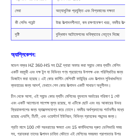
সেবা
অত্যাধুনিক প্রযুক্তি এবং বিশ্বমানের দক্ষতা
কী সেলিং পয়েন্ট
উচ্চ উত্পাদনশীলতা, কম রক্ষণাবেক্ষণ খরচ, নমনীয় উত্পাদন, বিখ্য
দৃষ্টি
বুদ্ধিমান অটোমেশনের ভবিষ্যতের নেতৃত্ব দিচ্ছে
অ্যাপ্লিকেশন:
মডেল নম্বর HZ 360-HS সহ DZ দ্বারা অফার করা স্যান্ড কোর শ্যুটিং মেশিন
একটি বহুমুখী এবং দক্ষ টুল যা বিভিন্ন পণ্য প্রয়োগের উপলক্ষ এবং পরিস্থিতির জন্য
ডিজাইন করা হয়েছে। এই কোর কাস্টিং মেশিনটি ফাউন্ড্রি এবং উত্পাদন সুবিধাগুলিতে
ব্যবহারের জন্য আদর্শ, যেখানে শেল কোর উত্পাদন একটি সাধারণ অনুশীলন।
চীন থেকে আসা, এই স্যান্ড কোর শ্যুটিং মেশিনের ন্যূনতম অর্ডারের পরিমাণ 1 সেট
এবং একটি আলোচনা সাপেক্ষ মূল্য রয়েছে, যা এটিকে ছোট এবং বড় আকারের উভয়
ক্রিয়াকলাপের জন্য অ্যাক্সেসযোগ্য করে তোলে। নমনীয় অর্থপ্রদানের শর্তাবলীর মধ্যে
রয়েছে এল/সি, টি/টি, এবং ওয়েস্টার্ন ইউনিয়ন, বিভিন্ন গ্রাহকের পছন্দের জন্য।
প্রতি মাসে 100 সেট সরবরাহের ক্ষমতা এবং 15 কার্যদিবসের দ্রুত ডেলিভারি সময়
সহ, গ্রাহকরা তাদের উত্পাদন চাহিদা মেটাতে এই মেশিনের সময়মত প্রাপ্যতার উপর