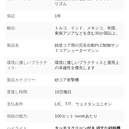
リズム
保証:
1年
輸出:
トルコ、インド、メキシコ、米国、
東南アジアなどを含む30か国以上。
製品名:
鋳造コア用の完全自動PLC制御サン
ドコアシューターマシン
環境に優しいプラクテ
環境に優しいプラクティスと運用上
ィス:
の卓越性を優先します
製品カテゴリー:
砂コア射撃機
受渡し時間:
15労働日
支払条件:
L/C、T/T、ウェスタンユニオン
供給の能力:
100セット /omthあたり
ハイライト:
タッチスクリーン付き 頑丈な砂核機