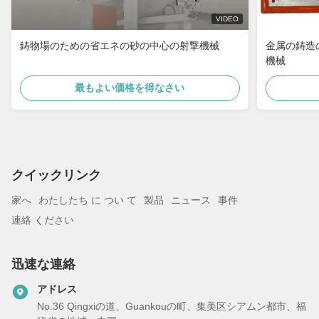
VIDEO
鋳物場のための省エネの砂の中心の射撃機械
金属の鋳造
機械
最もよい価格を得なさい
クイックリンク
家へ
わたしたち に つい て
製品
ニュース
事件
連絡 ください
迅速な連絡
アドレス
No.36 Qingxiの道、Guankouの町、集美区シアムン都市、福