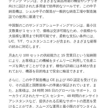
ティング マシンは、さまざまな製品用途の機会やシナリオ
向けに設計された多用途で効率的なツールです。この中子
鋳造機は、シェル中​​子の製造が一般的な鋳造工場や製造施
設での使用に最適です。
中国製のこのサンドコアシューティングマシンは、最小注
文数量が 1 セットで、価格は交渉可能なため、小規模から
大規模な運用まで利用可能です。柔軟な支払い条件には、
L/C、T/T、ウェスタンユニオンが含まれ、さまざまな顧客
の好みに対応します。
月あたり 100 セットの供給能力と 15 営業日という短納期
により、お客様はこの機械をタイムリーに利用して生産ニ
ーズを満たすことができます。梱包の詳細には木材が含ま
れており、機器を目的地まで安全に輸送できます。
さらに、この中子製造機は CE および ISO 認定を受けてお
り、その品質と国際規格への準拠が保証されています。ま
た、お客様は、24 時間 365 日のグローバル サポート、ロ
ーカライズされたサービス センター、48 時間のオンサイト
アシスタンスなど、提供される広範なサポートの恩恵を受
けることができ、スムーズな運用と最小限のダウンタイム