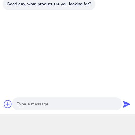
Good day, what product are you looking for?
Máquina de rectificación y pulido
Máquina de molienda y pulido de desbotes
Máquina de pulir del ROBOT
Muere bajo presión de la máquina de fundición
Máquina de fundición por gravedad
Máquina del tiroteo de la base de la arena
Máquina pulidora de pulido automática
máquina de pulir automática
Solución de la línea de producción de grifos
Máquina que trabaja a máquina del CNC