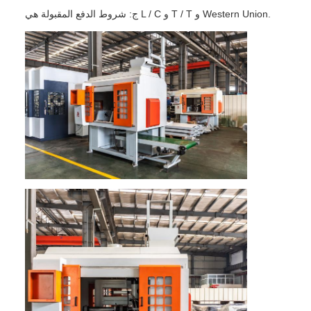
ج: شروط الدفع المقبولة هي L / C و T / T و Western Union.