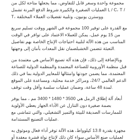
مجموعة واحدة وسعر قابل للتفاوض، مما يجعلها متاحة لكل من
العمليات الصغيرة والكبيرة.شروط الدفع المرنة تشمل L / C، T /
T، ووسترن يونيون، وتلبية تفضيلات العملاء المختلفة.
مع القدرة على توفير 100 مجموعة في الشهر ووقت تسليم سريع
من 15 يوم عمل، يمكن للعملاء الاعتماد على توافر في الوقت
المناسب من هذه الآلة لتلبية احتياجات الإنتاج الخاصة بهم.تفاصيل
التعبئة تتضمن الخشبلضمان نقل المعدات بأمان إلى وجهتها.
وبالإضافة إلى ذلك، فإن هذه آلة تصنيع الأساس هي معتمدة من
قبل منظمة الأوروبية للصناعة المعتمدة والمنظمة الدولية للصناعة
المعتمدة، مما يضمن جودتها وامتثالها للمعايير الدولية.بما في ذلك
الدعم العالمي 24/7، ومراكز خدمة محلية، ومساعدة على الموقع
لمدة 48 ساعة، وضمان عمليات سلسة وأقل وقت توقف.
أبعاد آلة إطلاق الرمل هي 3500 * 1480 * 3400 مم ، مما يوفر
بصمة صغيرة دون التنازل عن الأداء.الجهاز يعطي الأولوية
للممارسات الصديقة للبيئة والتميز التشغيلي، والتي تتماشى مع
عمليات التصنيع المستدامة.
مجهزة بقدرة 13.8 كيلوواط، هذه الآلة توفر أداء فعال وموثوق به
لعمليات صنع الأساس.سواء كان ذلك لإنتاج نواة قشرة معقدة أو