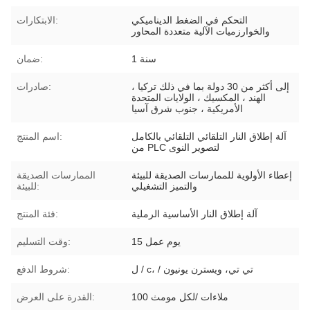
التحكم في الضغط الديناميكي
الابتكارات:
والخوارزميات الآلية متعددة المحاور
1 سنة
ضمان:
إلى أكثر من 30 دولة بما في ذلك تركيا ،
صادرات:
الهند ، المكسيك ، الولايات المتحدة
الأمريكية ، جنوب شرق آسيا
آلة إطلاق النار التلقائي التلقائي بالكامل
اسم المنتج:
من PLC لتصوير النوى
إعطاء الأولوية للممارسات الصديقة للبيئة
الممارسات الصديقة
والتميز التشغيلي
للبيئة:
آلة إطلاق النار الأساسية الرملية
فئة المنتج:
15 يوم عمل
وقت التسليم:
ل / c، / تي تي، ويسترن يونيون
شروط الدفع:
100 ملاءات /لكل مومث
القدرة على العرض: