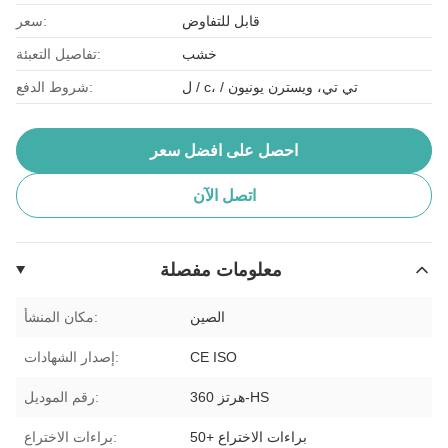
قابل للتفاوض
سعر:
خشب
تفاصيل التعبئة:
ل / c، / تي تي، ويسترن يونيون
شروط الدفع:
احصل على افضل سعر
اتصل الآن
معلومات مفصلة
الصين
مكان المنشأ:
CE ISO
إصدار الشهادات:
هرتز 360-HS
رقم الموديل:
50+ براءات الاختراع
براءات الاختراع: