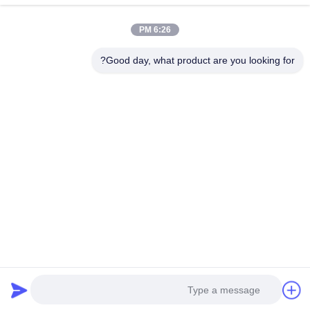
جميع الفئات
6:26 PM
آلة تلميع CNC
Good day, what product are you looking for?
آلة طحن وبرقة
آلة طحن وملمع الروبوت
روبوت آلة طحن
انخفاض ضغط آلة صب القوالب
الجاذبية يموت الصب آلة
آلة الرمل الأساسية
آلة تلميع طحن تلقائي
آلة طحن التلقائي