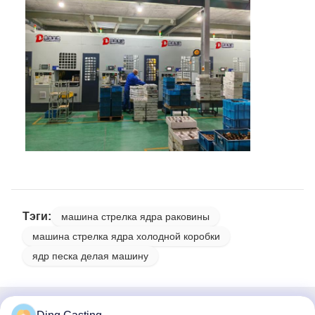
Тэги:
машина стрелка ядра раковины
машина стрелка ядра холодной коробки
ядр песка делая машину
Все категории