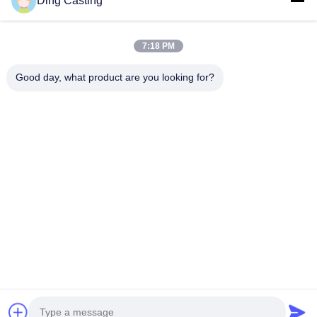
Ding Casting
Машина КНК полируя
7:18 PM
Машины для шлифования и полировки
Good day, what product are you looking for?
Робот дебурринг шлифовка и полировка машина
Шлифовальный станок РОБОТА
Низкое давление литья машины
Литье в кокиль машины
Машина стрельбы ядра песка
Автоматическая меля полируя машина
автоматическая меля машина
Решение для производственной линии крана