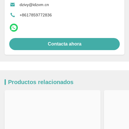
dzivy@idzxm.cn
+8617859772836
Contacta ahora
Productos relacionados