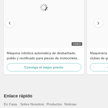
VIDEO
Máquina robótica automática de desbarbado,
Maquinaria 
pulido y rectificado para piezas de motocicleta,
clubes de g
grifos de latón, herrajes y manijas de puertas
gabinetes d
Consiga el mejor precio
de rectifica
Enlace rápido
En Casa.
Sobre Nosotros
Productos
Noticias