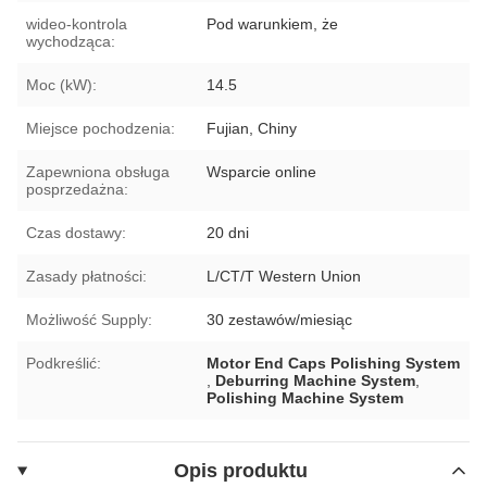
wideo-kontrola
Pod warunkiem, że
wychodząca:
Moc (kW):
14.5
Miejsce pochodzenia:
Fujian, Chiny
Zapewniona obsługa
Wsparcie online
posprzedażna:
Czas dostawy:
20 dni
Zasady płatności:
L/CT/T Western Union
Możliwość Supply:
30 zestawów/miesiąc
Podkreślić:
Motor End Caps Polishing System
,
Deburring Machine System
,
Polishing Machine System
Opis produktu