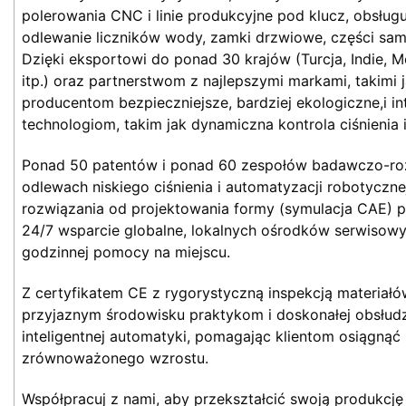
polerowania CNC i linie produkcyjne pod klucz, obsługuj
odlewanie liczników wody, zamki drzwiowe, części sa
Dzięki eksportowi do ponad 30 krajów (Turcja, Indie, 
itp.) oraz partnerstwom z najlepszymi markami, takimi 
producentom bezpieczniejsze, bardziej ekologiczne,i int
technologiom, takim jak dynamiczna kontrola ciśnienia
Ponad 50 patentów i ponad 60 zespołów badawczo-ro
odlewach niskiego ciśnienia i automatyzacji robotycz
rozwiązania od projektowania formy (symulacja CAE) po
24/7 wsparcie globalne, lokalnych ośrodków serwisowych
godzinnej pomocy na miejscu.
Z certyfikatem CE z rygorystyczną inspekcją materiałów
przyjaznym środowisku praktykom i doskonałej obsłudze
inteligentnej automatyki, pomagając klientom osiągnąć 
zrównoważonego wzrostu.
Współpracuj z nami, aby przekształcić swoją produkcję 