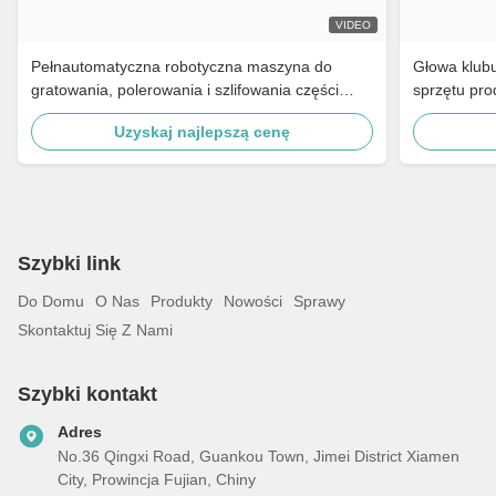
VIDEO
Pełnautomatyczna robotyczna maszyna do
Głowa klub
gratowania, polerowania i szlifowania części
sprzętu pro
motocyklowych, mosiężnych kranów, okuć,
sterowania
Uzyskaj najlepszą cenę
klamek drzwi
sterowania
polerowania
Szybki link
Do Domu
O Nas
Produkty
Nowości
Sprawy
Skontaktuj Się Z Nami
Szybki kontakt
Adres
No.36 Qingxi Road, Guankou Town, Jimei District Xiamen
City, Prowincja Fujian, Chiny