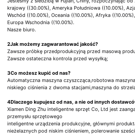
Jesteśmy z siedzibą w Fujian, Chiny, rozpoczynając od 
krajowy ((30.00%), Ameryka Południowa ((10.00%), Azj
Wschód ((10.00%), Oceania ((10.00%), Afryka ((10.00%)
Europa Wschodnia ((10.00%).
Nasze biuro.
2Jak możemy zagwarantować jakość?
Zawsze próbkę przedprodukcyjną przed masową produ
Zawsze ostateczna kontrola przed wysyłką;
3Co możesz kupić od nas?
Automatyczna maszyna czyszcząca,robotowa maszyna 
niskiego ciśnienia z dwoma stacjami,maszyna do strze
4Dlaczego kupujesz od nas, a nie od innych dostawc
Xiamen Ding Zhu inteligentne sprzęt Co, Ltd jest zaanga
przemysłu sprzętowego
inteligentne urządzenia produkcyjne, głównymi produkta
nieżelaznych pod niskim ciśnieniem, polerowanie sześc